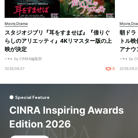
Movie,Drama
Movie,Dr
スタジオジブリ『耳をすませば』『借りぐ
朝ドラ
らしのアリエッティ』4Kリマスター版の上
トル映
映が決定
アナウ
by CINRA編集部
by 
2026.08.07
0
2026.08.0
Special Feature
CINRA Inspiring Awards
Edition 2026