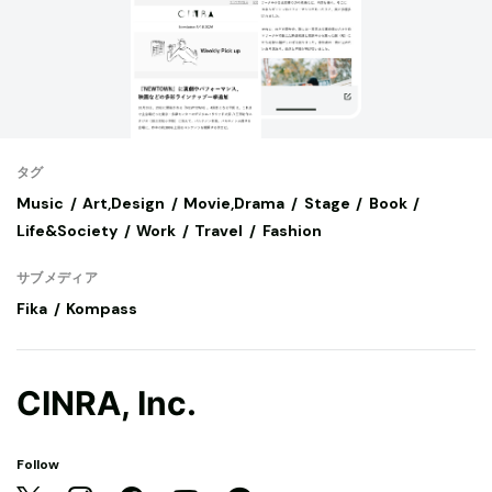
タグ
Music
Art,Design
Movie,Drama
Stage
Book
Life&Society
Work
Travel
Fashion
サブメディア
Fika
Kompass
CINRA, Inc.
Follow