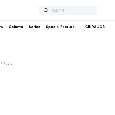
ew
Column
Series
Special Feature
CINRA JOB
27 Posts