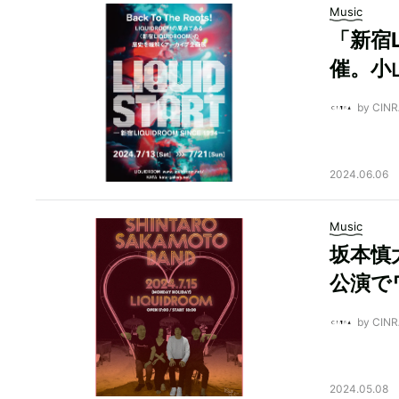
Music
「新宿
催。小
by CI
2024.06.06
Music
坂本慎太
公演で
by CI
2024.05.08