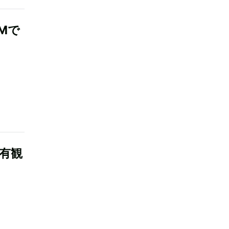
Mで
 有観