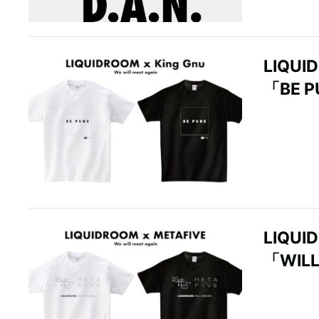
LIQU
「BE 
LIQU
「WIL