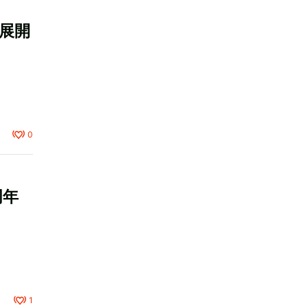
ブ展開
0
周年
1