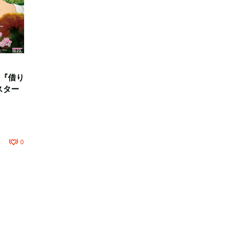
『借り
スター
0