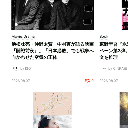
Movie,Drama
Book
池松壮亮・仲野太賀・中村蒼が語る映画
東野圭吾『永
『開戦前夜』。「日本必敗」でも戦争へ
ペーン第3弾
向かわせた空気の正体
文を推理
by ISO
by CINRA
2026.08.07
0
2026.08.07