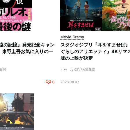
Movie,Drama
遠の記憶』発売記念キャン
スタジオジブリ『耳をすませば』
。東野圭吾お気に入りの一
ぐらしのアリエッティ』4Kリマ
版の上映が決定
編集部
by CINRA編集部
0
2026.08.07