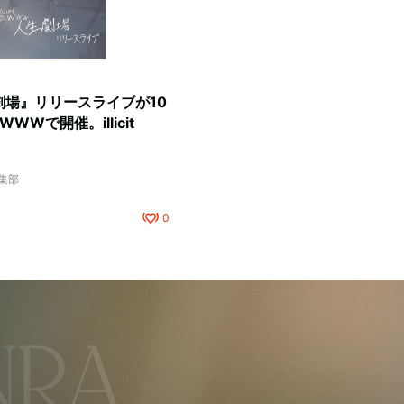
劇場』リリースライブが10
WWで開催。illicit
編集部
0