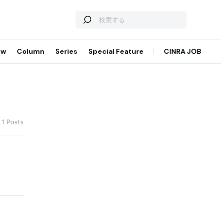
ew
Column
Series
Special Feature
CINRA JOB
 1 Posts