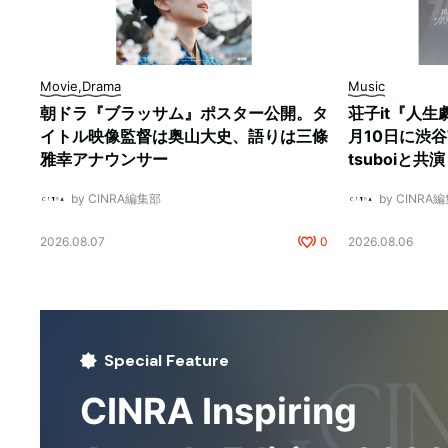
Movie,Drama
Music
朝ドラ『ブラッサム』ポスター公開。タ
荘子it『人生
イトル映像監督は奥山大史、語りは三條
月10日に渋谷W
雅幸アナウンサー
tsuboiと共演
by CINRA編集部
by CINRA
2026.08.07
0
2026.08.06
Special Feature
CINRA Inspiring