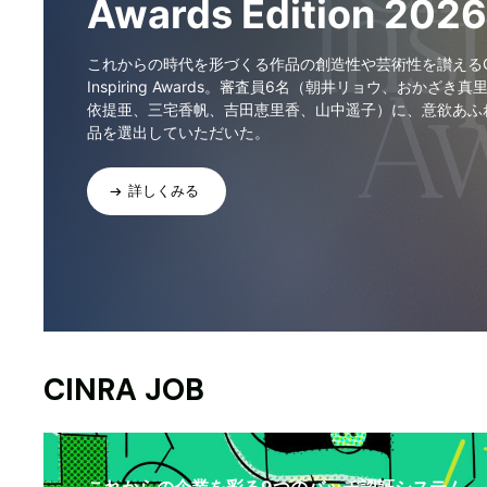
Awards Edition 2026
これからの時代を形づくる作品の創造性や芸術性を讃えるCI
Inspiring Awards。審査員6名（朝井リョウ、おかざき真
依提亜、三宅香帆、吉田恵里香、山中遥子）に、意欲あふ
品を選出していただいた。
詳しくみる
CINRA JOB
これからの企業を彩る9つのバッヂ認証システム