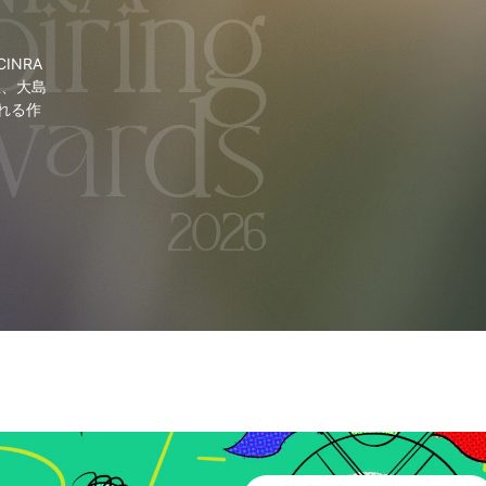
NRA
里、大島
れる作