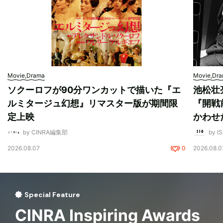
Movie,Drama
Movie,Dr
ソクーロフが90分ワンカットで描いた『エ
池松壮
ルミタージュ幻想』リマスター版が期間限
『開戦
定上映
かわせ
by CINRA編集部
by I
2026.08.07
0
2026.08.0
Special Feature
CINRA Inspiring Awards