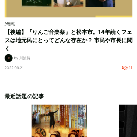
Music
【後編】『りんご音楽祭』と松本市。14年続くフェ
スは地元民にとってどんな存在か？ 市民や市長に聞
く
by 川浦慧
2022.09.21
11
最近話題の記事