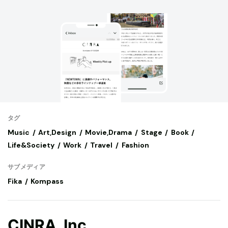
タグ
Music
Art,Design
Movie,Drama
Stage
Book
Life&Society
Work
Travel
Fashion
サブメディア
Fika
Kompass
CINRA, Inc.