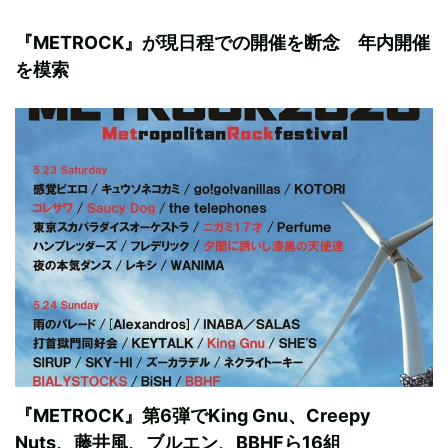
『METROCK』が現日程での開催を断念 年内開催
を模索
『METROCK』第6弾でKing Gnu、Creepy
Nuts、藤井風、ブルエン、BBHFら16組