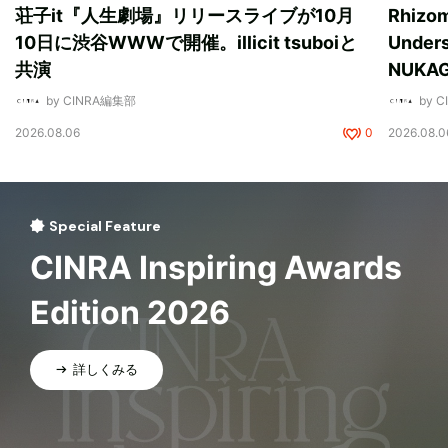
荘子it『人生劇場』リリースライブが10月
Rhizo
10日に渋谷WWWで開催。illicit tsuboiと
Unde
共演
NUK
by CINRA編集部
by 
2026.08.06
0
2026.08.0
Special Feature
CINRA Inspiring Awards
Edition 2026
詳しくみる