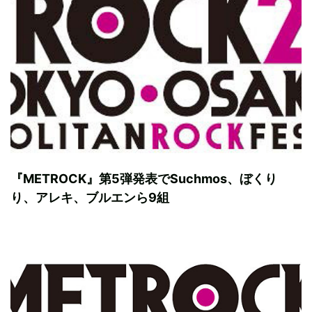
『METROCK』第5弾発表でSuchmos、ぼくり
り、アレキ、ブルエンら9組