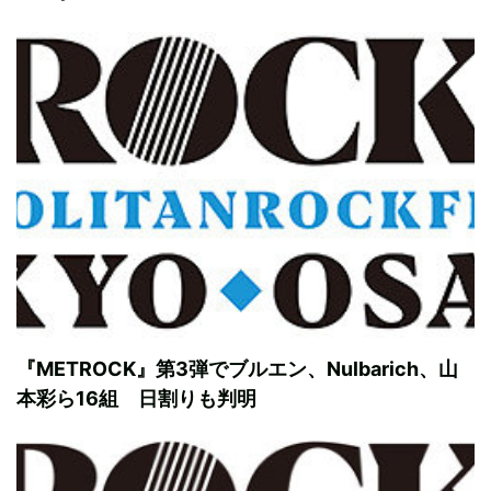
『METROCK』第3弾でブルエン、Nulbarich、山
本彩ら16組 日割りも判明