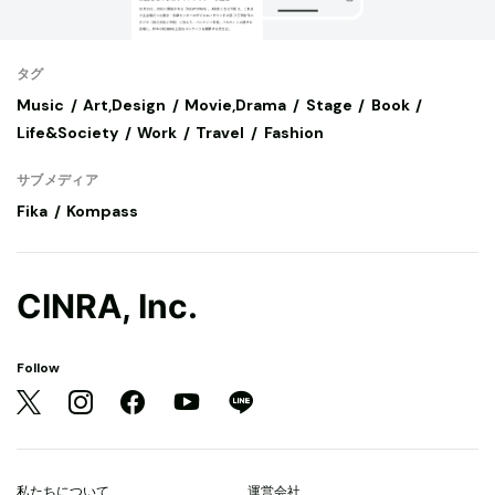
タグ
Music
Art,Design
Movie,Drama
Stage
Book
Life&Society
Work
Travel
Fashion
サブメディア
Fika
Kompass
CINRA, Inc.
Follow
私たちについて
運営会社