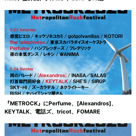
『METROCK』にPerfume、[Alexandros]、
KEYTALK、電話ズ、tricot、FOMARE