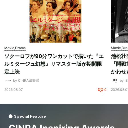
Movie,Drama
Movie,Dr
ソクーロフが90分ワンカットで描いた『エ
池松壮
ルミタージュ幻想』リマスター版が期間限
『開戦
定上映
かわせ
by CINRA編集部
by I
2026.08.07
0
2026.08.0
Special Feature