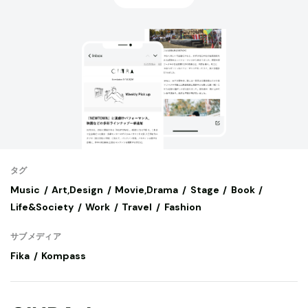
タグ
Music
Art,Design
Movie,Drama
Stage
Book
Life&Society
Work
Travel
Fashion
サブメディア
Fika
Kompass