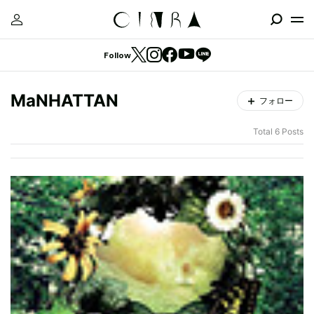
Follow
MaNHATTAN
フォロー
Total 6 Posts