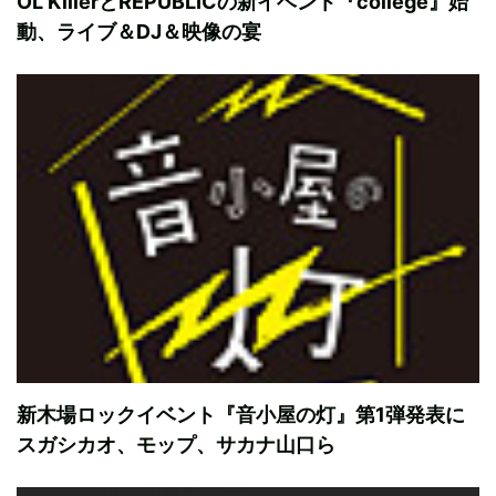
OL KillerとREPUBLICの新イベント『college』始
動、ライブ＆DJ＆映像の宴
新木場ロックイベント『音小屋の灯』第1弾発表に
スガシカオ、モップ、サカナ山口ら