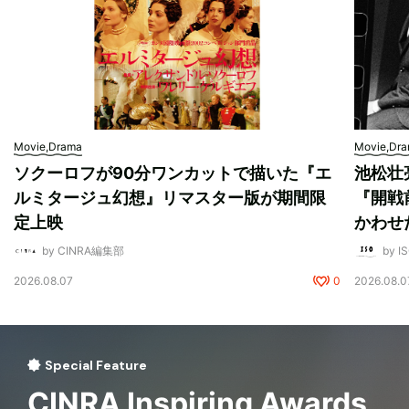
Movie,Drama
Movie,Dr
ソクーロフが90分ワンカットで描いた『エ
池松壮
ルミタージュ幻想』リマスター版が期間限
『開戦
定上映
かわせ
by CINRA編集部
by I
2026.08.07
0
2026.08.0
Special Feature
CINRA Inspiring Awards