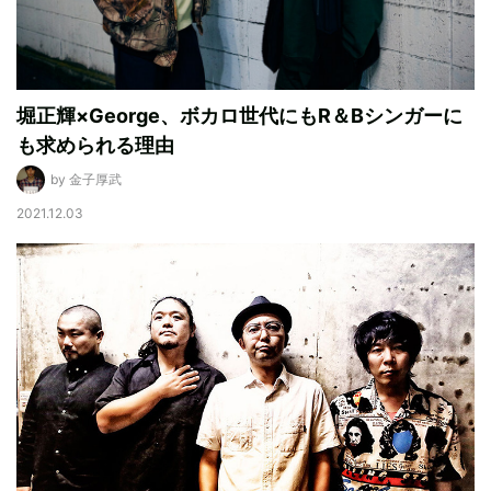
堀正輝×George、ボカロ世代にもR＆Bシンガーに
も求められる理由
by 金子厚武
2021.12.03