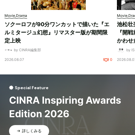
Movie,Drama
Movie,Dr
ソクーロフが90分ワンカットで描いた『エ
池松壮
ルミタージュ幻想』リマスター版が期間限
『開戦
定上映
かわせ
by CINRA編集部
by I
2026.08.07
0
2026.08.0
Special Feature
CINRA Inspiring Awards
Edition 2026
詳しくみる