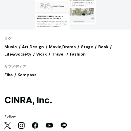
タグ
Music
Art,Design
Movie,Drama
Stage
Book
Life&Society
Work
Travel
Fashion
サブメディア
Fika
Kompass
CINRA, Inc.
Follow