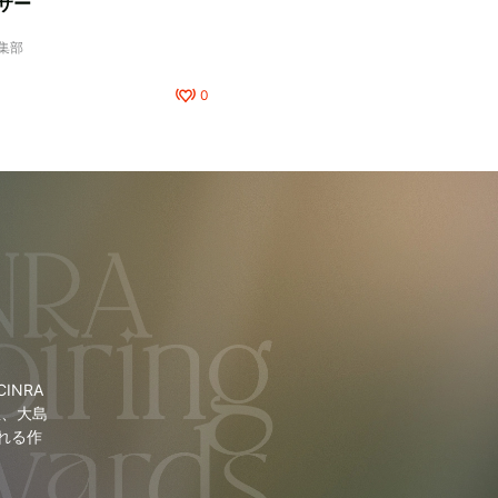
サー
編集部
0
NRA
里、大島
れる作