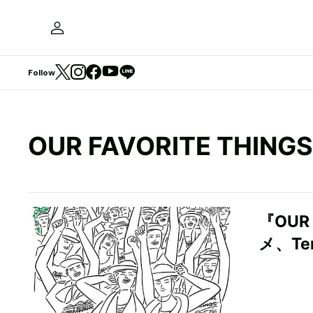
Follow
OUR FAVORITE THINGS
『OUR
メ、Te