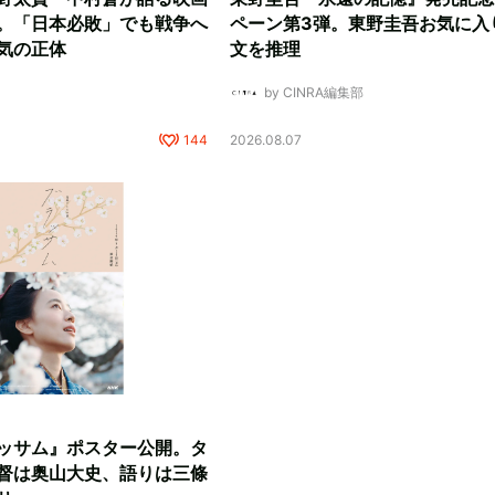
。「日本必敗」でも戦争へ
ペーン第3弾。東野圭吾お気に入
気の正体
文を推理
by CINRA編集部
144
2026.08.07
ッサム』ポスター公開。タ
督は奥山大史、語りは三條