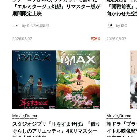
『エルミタージュ幻想』リマスター版が
『開戦前夜』
期間限定上映
向かわせた空
by CINRA編集部
by ISO
2026.08.07
0
2026.08.07
Movie,Drama
Movie,Drama
スタジオジブリ『耳をすませば』『借り
朝ドラ『ブラ
ぐらしのアリエッティ』4Kリマスター
イトル映像監