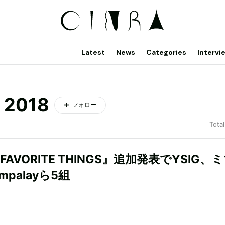
Latest
News
Categories
Intervi
 2018
フォロー
Total
 FAVORITE THINGS』追加発表でYSIG、
mpalayら5組