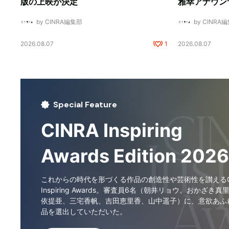
版の上映が決定
雅幸アナウン
by CINRA編集部
by CINRA
2026.08.07
1
2026.08.07
Special Feature
CINRA Inspiring
Awards Edition 2026
これからの時代を形づくる作品の創造性や芸術性を讃えるCI
Inspiring Awards。審査員6名（朝井リョウ、おかざき真
依提亜、三宅香帆、吉田恵里香、山中遥子）に、意欲あふ
品を選出していただいた。