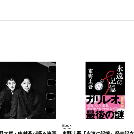
Book
野太賀・中村蒼が語る映画
東野圭吾『永遠の記憶』発売記念