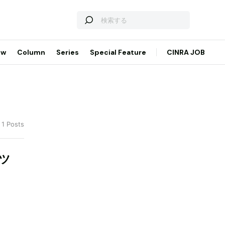
ew
Column
Series
Special Feature
CINRA JOB
 1 Posts
ミツ