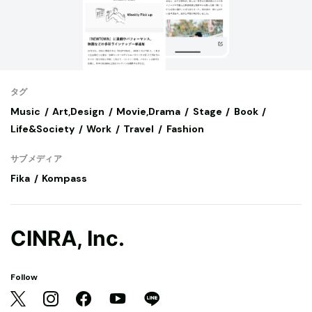
タグ
Music
Art,Design
Movie,Drama
Stage
Book
Life&Society
Work
Travel
Fashion
サブメディア
Fika
Kompass
CINRA, Inc.
Follow