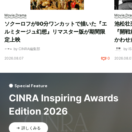
Movie,Drama
Movie,Dr
ソクーロフが90分ワンカットで描いた『エ
池松壮
ルミタージュ幻想』リマスター版が期間限
『開戦
定上映
かわせ
by CINRA編集部
by I
2026.08.07
0
2026.08.0
Special Feature
CINRA Inspiring Awards
Edition 2026
詳しくみる