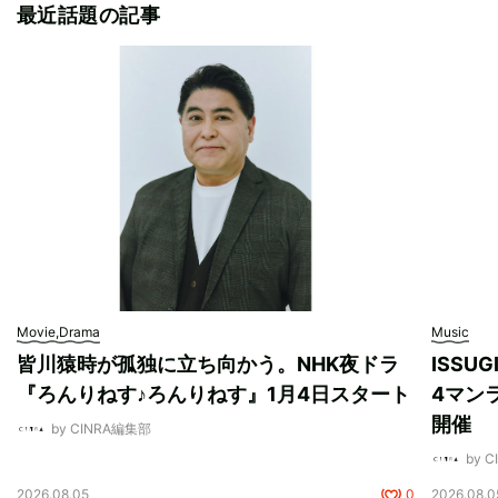
最近話題の記事
Movie,Drama
Music
皆川猿時が孤独に立ち向かう。NHK夜ドラ
ISSU
『ろんりねす♪ろんりねす』1月4日スタート
4マンラ
開催
by CINRA編集部
by 
2026.08.05
0
2026.08.0