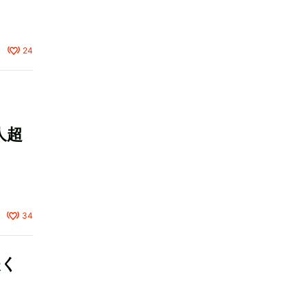
24
人超
34
失く