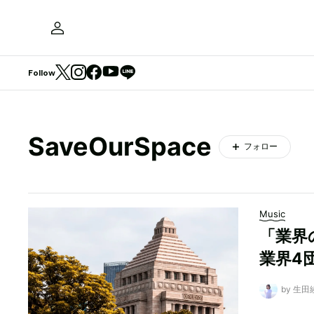
Follow
SaveOurSpace
フォロー
Music
「業界
業界4
by 生田