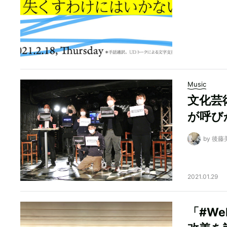
Music
文化芸術
が呼び
by 後藤
2021.01.29
「#We