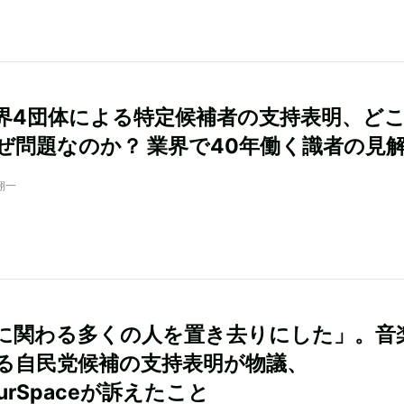
界4団体による特定候補者の支持表明、ど
ぜ問題なのか？ 業界で40年働く識者の見
翔一
に関わる多くの人を置き去りにした」。音
る自民党候補の支持表明が物議、
OurSpaceが訴えたこと