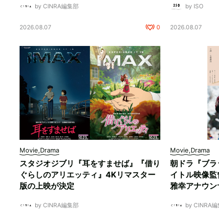
by CINRA編集部
by ISO
2026.08.07
0
2026.08.07
Movie,Drama
Movie,Drama
スタジオジブリ『耳をすませば』『借り
朝ドラ『ブラ
ぐらしのアリエッティ』4Kリマスター
イトル映像監
版の上映が決定
雅幸アナウン
by CINRA編集部
by CINRA