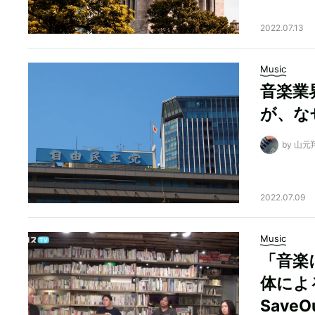
2022.07.13
Music
音楽業
が、な
by 山元
2022.07.09
Music
「音楽
体によ
Save