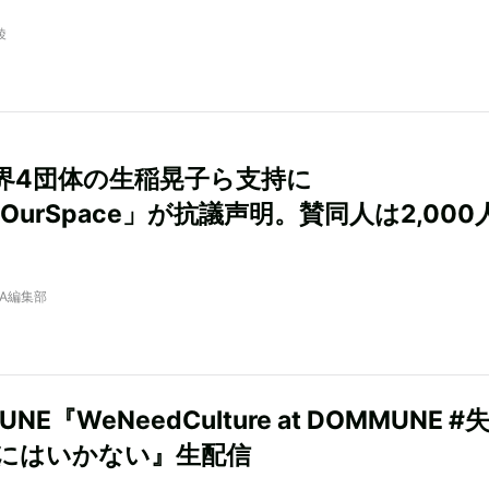
綾
界4団体の生稲晃子ら支持に
eOurSpace」が抗議声明。賛同人は2,000
NRA編集部
NE『WeNeedCulture at DOMMUNE #
にはいかない』生配信