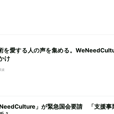
を愛する人の声を集める。WeNeedCultu
かけ
美波
NeedCulture」が緊急国会要請 「支援事