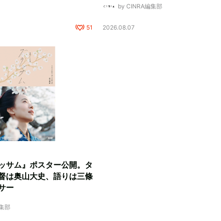
by CINRA編集部
51
2026.08.07
ッサム』ポスター公開。タ
督は奥山大史、語りは三條
サー
編集部