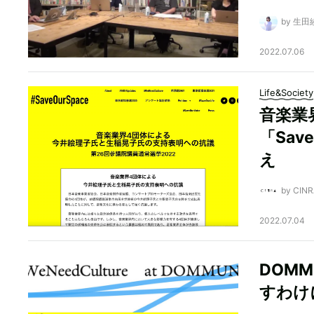
by 生田
2022.07.06
Life&Society
音楽業
「Sav
え
by CI
2022.07.04
DOMMU
すわけ