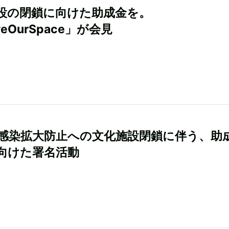
設の閉鎖に向けた助成金を。
veOurSpace」が会見
感染拡大防止への文化施設閉鎖に伴う、助
向けた署名活動