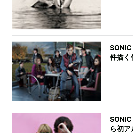
SON
件描く
SON
ら初ア