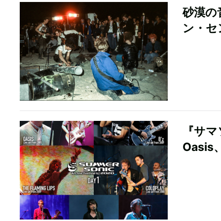
砂漠の
ン・セ
『サマソ
Oasis