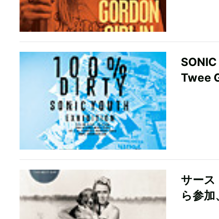
SON
Twee 
サース
ら参加