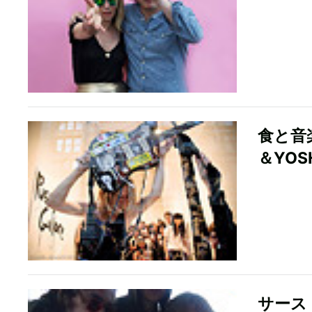
食と音
＆YOS
サースト