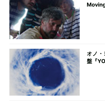
Movi
オノ・
盤『YO