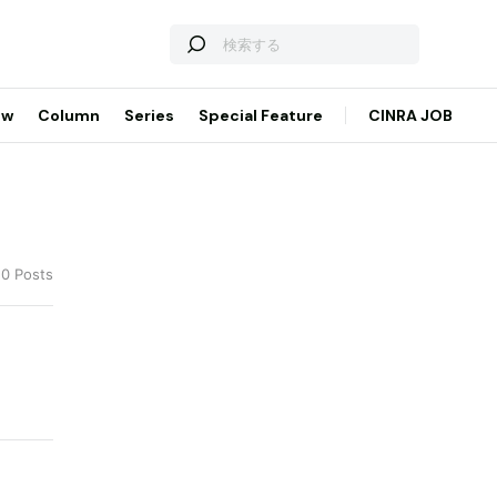
ew
Column
Series
Special Feature
CINRA JOB
20 Posts