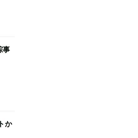
踪事
トか