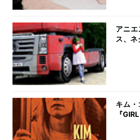
アニエ
ス、ネ
キム・
『GIR