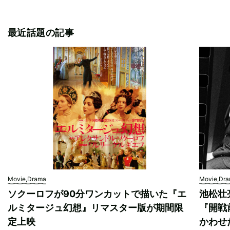
最近話題の記事
Movie,Drama
Movie,Dr
ソクーロフが90分ワンカットで描いた『エ
池松壮
ルミタージュ幻想』リマスター版が期間限
『開戦
定上映
かわせ