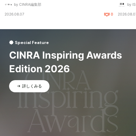
by CINRA編集部
by I
2026.08.07
0
2026.08.0
Special Feature
CINRA Inspiring Awards
Edition 2026
詳しくみる