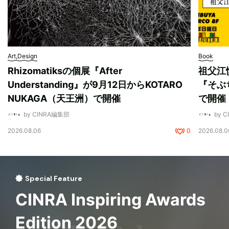
Art,Design
Book
Rhizomatiksの個展『After
祖父江
Understanding』が9月12日からKOTARO
『そぶ
NUKAGA（天王洲）で開催
で開催
by CINRA編集部
by 
2026.08.06
0
2026.08.0
Special Feature
CINRA Inspiring Awards
Edition 2026