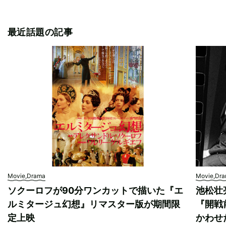
最近話題の記事
Movie,Drama
Movie,Dr
ソクーロフが90分ワンカットで描いた『エ
池松壮
ルミタージュ幻想』リマスター版が期間限
『開戦
定上映
かわせ