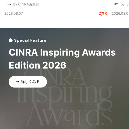
by CINRA編集部
by I
2026.08.07
0
2026.08.0
Special Feature
CINRA Inspiring Awards
Edition 2026
詳しくみる