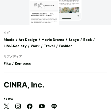
タグ
Music
Art,Design
Movie,Drama
Stage
Book
Life&Society
Work
Travel
Fashion
サブメディア
Fika
Kompass
CINRA, Inc.
Follow