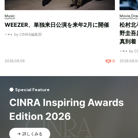
Music
Movie,Dr
WEEZER、単独来日公演を来年2月に開催
松村北
野圭吾
by CINRA編集部
真到着
by 
2026.08.06
0
2026.08.0
Special Feature
CINRA Inspiring Awards
Edition 2026
詳しくみる