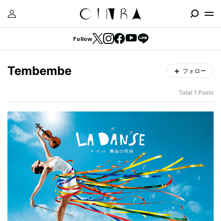
Follow
Tembembe
フォロー
Total 1 Posts