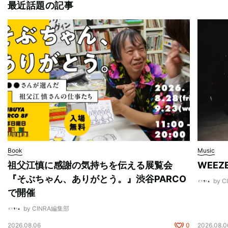
最近話題の記事
Book
Music
祖父江慎に感謝の気持ちを伝える展覧会
WEE
『そぶちゃん、ありがとう。』渋谷PARCO
by 
で開催
by CINRA編集部
2026.08.06
0
2026.08.0