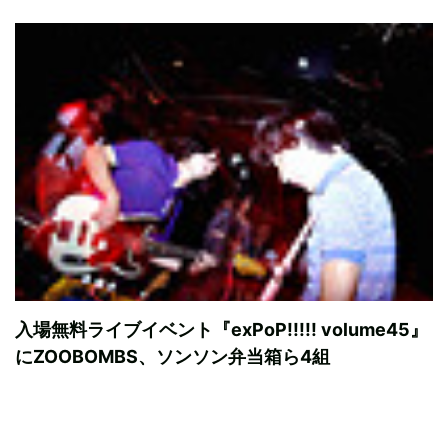
入場無料ライブイベント『exPoP!!!!! volume45』
にZOOBOMBS、ソンソン弁当箱ら4組