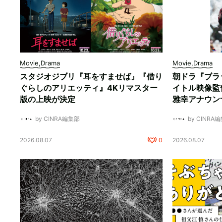
Movie,Drama
Movie,Drama
スタジオジブリ『耳をすませば』『借り
朝ドラ『ブラ
ぐらしのアリエッティ』4Kリマスター
イトル映像監
版の上映が決定
雅幸アナウン
by CINRA編集部
by CINRA
2026.08.07
0
2026.08.07