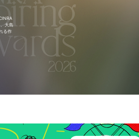
NRA
里、大島
れる作