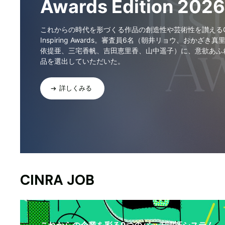
Awards Edition 2026
これからの時代を形づくる作品の創造性や芸術性を讃えるCI
Inspiring Awards。審査員6名（朝井リョウ、おかざき真
依提亜、三宅香帆、吉田恵里香、山中遥子）に、意欲あふ
品を選出していただいた。
詳しくみる
CINRA JOB
これからの企業を彩る9つのバッヂ認証システム