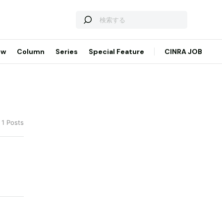
ew
Column
Series
Special Feature
CINRA JOB
 1 Posts