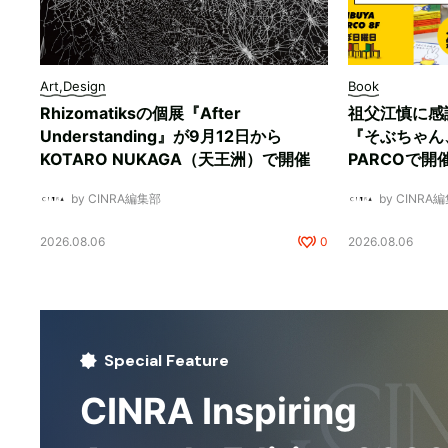
Art,Design
Book
Rhizomatiksの個展『After
祖父江慎に感
Understanding』が9月12日から
『そぶちゃん
KOTARO NUKAGA（天王洲）で開催
PARCOで開
by CINRA編集部
by CINRA
2026.08.06
0
2026.08.06
Special Feature
CINRA Inspiring