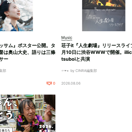
Music
ッサム』ポスター公開。タ
荘子it『人生劇場』リリースライ
督は奥山大史、語りは三條
月10日に渋谷WWWで開催。illici
サー
tsuboiと共演
編集部
by CINRA編集部
0
2026.08.06