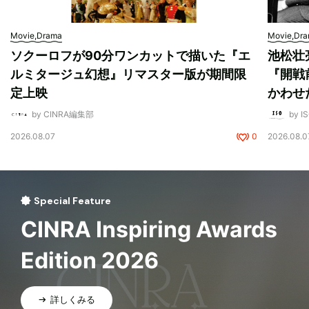
Movie,Drama
Movie,Dr
ソクーロフが90分ワンカットで描いた『エ
池松壮
ルミタージュ幻想』リマスター版が期間限
『開戦
定上映
かわせ
by CINRA編集部
by I
2026.08.07
0
2026.08.0
Special Feature
CINRA Inspiring Awards
Edition 2026
詳しくみる