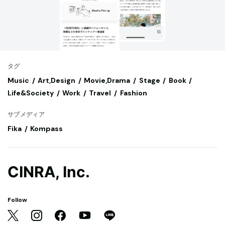
タグ
Music
Art,Design
Movie,Drama
Stage
Book
Life&Society
Work
Travel
Fashion
サブメディア
Fika
Kompass
CINRA, Inc.
Follow