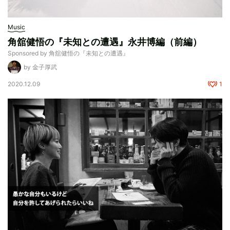
Music
角舘健悟の『未知との遭遇』永井博編（前編）
Sponsored by 角舘健悟の『未知との遭遇』
by 金子厚武
2020.12.09
1