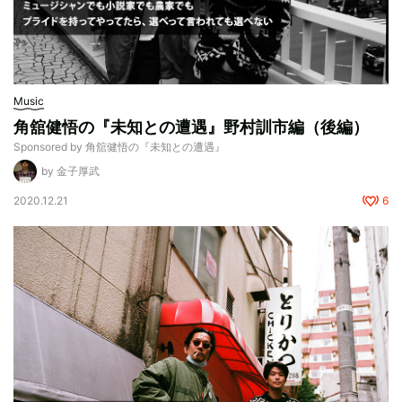
Music
角舘健悟の『未知との遭遇』野村訓市編（後編）
Sponsored by 角舘健悟の『未知との遭遇』
by 金子厚武
2020.12.21
6