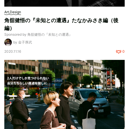
Art,Design
角舘健悟の『未知との遭遇』たなかみさき編（後
編）
Sponsored by 角舘健悟の『未知との遭遇』
by 金子厚武
2020.11.16
0