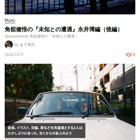
Music
角舘健悟の『未知との遭遇』永井博編（後編）
Sponsored by 角舘健悟の『未知との遭遇』
by 金子厚武
2020.12.11
0