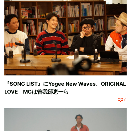
『SONG LIST』にYogee New Waves、ORIGINAL
LOVE MCは曽我部恵一ら
0