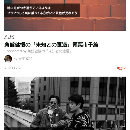
Music
角舘健悟の『未知との遭遇』青葉市子編
Sponsored by 角舘健悟の『未知との遭遇』
by 金子厚武
2020.12.25
2