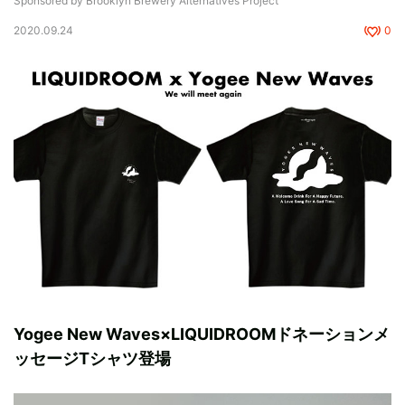
Sponsored by Brooklyn Brewery Alternatives Project
2020.09.24
0
Yogee New Waves×LIQUIDROOMドネーションメ
ッセージTシャツ登場