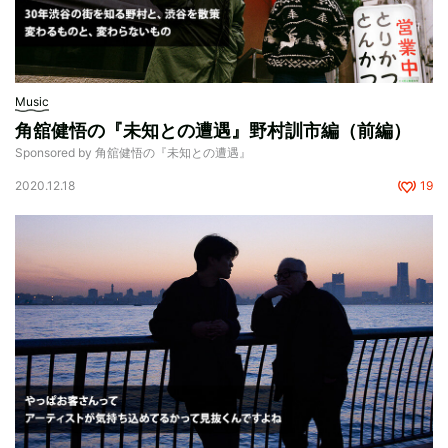
Music
角舘健悟の『未知との遭遇』野村訓市編（前編）
Sponsored by 角舘健悟の『未知との遭遇』
2020.12.18
19