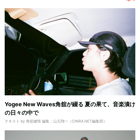
Yogee New Waves角舘が綴る 夏の果て、音楽漬け
の日々の中で
テキスト by 角舘健悟 編集：山元翔一（CINRA.NET編集部）