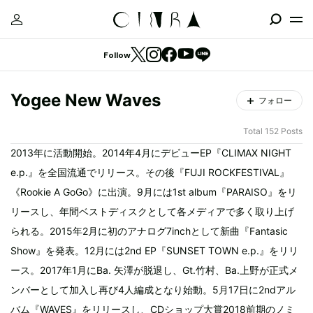
Follow
Yogee New Waves
フォロー
Total 152 Posts
2013年に活動開始。2014年4月にデビューEP『CLIMAX NIGHT
e.p.』を全国流通でリリース。その後『FUJI ROCKFESTIVAL』
《Rookie A GoGo》に出演。9月には1st album『PARAISO』をリ
リースし、年間ベストディスクとして各メディアで多く取り上げ
られる。2015年2月に初のアナログ7inchとして新曲『Fantasic
Show』を発表。12月には2nd EP『SUNSET TOWN e.p.』をリリ
ース。2017年1月にBa. 矢澤が脱退し、Gt.竹村、Ba.上野が正式メ
ンバーとして加入し再び4人編成となり始動。5月17日に2ndアル
バム『WAVES』をリリースし、CDショップ大賞2018前期のノミ