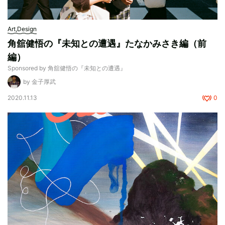
Art,Design
角舘健悟の『未知との遭遇』たなかみさき編（前
編）
Sponsored by 角舘健悟の『未知との遭遇』
by 金子厚武
2020.11.13
0