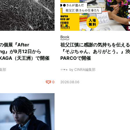
Book
ksの個展『After
祖父江慎に感謝の気持ちを伝える
ding』が9月12日から
『そぶちゃん、ありがとう。』渋
NUKAGA（天王洲）で開催
PARCOで開催
編集部
by CINRA編集部
0
2026.08.06