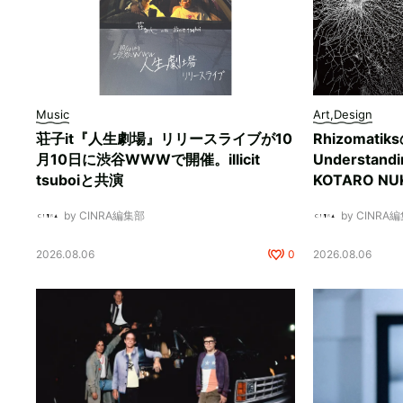
Music
Art,Design
荘子it『人生劇場』リリースライブが10
Rhizomati
月10日に渋谷WWWで開催。illicit
Understan
tsuboiと共演
KOTARO 
by CINRA編集部
by CINRA
2026.08.06
0
2026.08.06