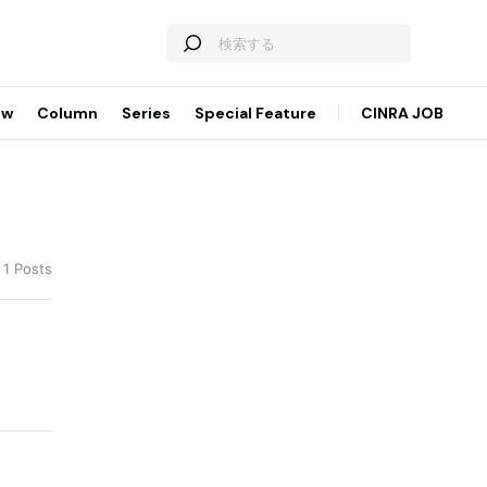
ew
Column
Series
Special Feature
CINRA JOB
 1 Posts