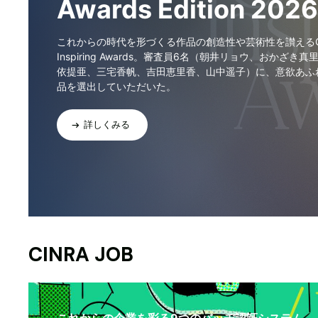
Awards Edition 2026
これからの時代を形づくる作品の創造性や芸術性を讃えるCI
Inspiring Awards。審査員6名（朝井リョウ、おかざき真
依提亜、三宅香帆、吉田恵里香、山中遥子）に、意欲あふ
品を選出していただいた。
詳しくみる
CINRA JOB
これからの企業を彩る9つのバッヂ認証システム