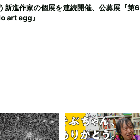
う新進作家の個展を連続開催、公募展『第6
do art egg』