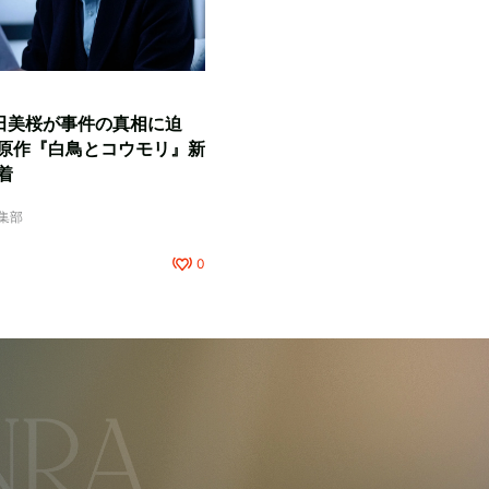
田美桜が事件の真相に迫
原作『白鳥とコウモリ』新
着
編集部
0