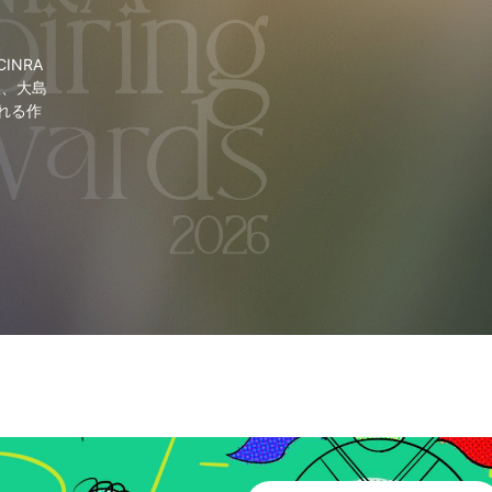
NRA
里、大島
れる作