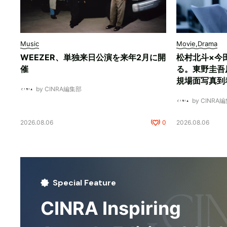
Music
Movie,Drama
WEEZER、単独来日公演を来年2月に開
松村北斗×今
催
る。東野圭吾
規場面写真到
by CINRA編集部
by CINRA
2026.08.06
0
2026.08.06
Special Feature
CINRA Inspiring