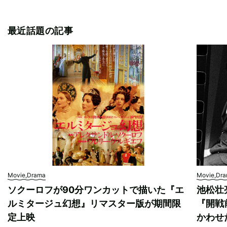
最近話題の記事
Movie,Drama
Movie,Dr
ソクーロフが90分ワンカットで描いた『エ
池松壮
ルミタージュ幻想』リマスター版が期間限
『開戦
定上映
かわせ