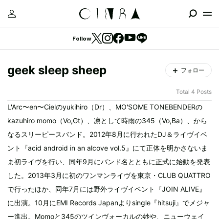
Follow
geek sleep sheep
フォロー
Total 4 Posts
L'Arc〜en〜Cielのyukihiro（Dr）、MO'SOME TONEBENDERの
kazuhiro momo（Vo,Gt）、凛として時雨の345（Vo,Ba）、から
なるスリーピースバンド。2012年8月に行われたDJ＆ライヴイベ
ント『acid android in an alcove vol.5』にて正体を明かさないま
ま初ライヴを行い、同年9月にバンド名とともに正式に始動を発表
した。2013年3月に初のワンマンライヴを東京・CLUB QUATTRO
で行ったほか、同年7月には野外ライヴイベント『JOIN ALIVE』
に出演。10月にEMI Records Japanよりsingle『hitsuji』でメジャ
ー進出。Momoと345のツインヴォーカルの妙や、ニューウェイ