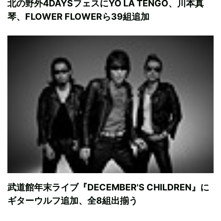
北の野外4DAYSフェスにYO LA TENGO、川本真
琴、FLOWER FLOWERら39組追加
武道館年末ライブ『DECEMBER'S CHILDREN』に
ギターウルフ追加、全8組出揃う