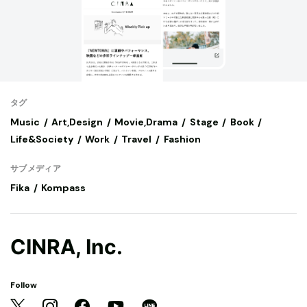
タグ
Music
Art,Design
Movie,Drama
Stage
Book
Life&Society
Work
Travel
Fashion
サブメディア
Fika
Kompass
CINRA, Inc.
Follow