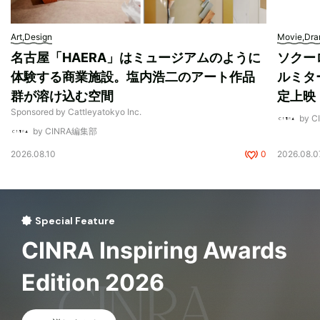
Art,Design
Movie,Dr
名古屋「HAERA」はミュージアムのように
ソクー
体験する商業施設。塩内浩二のアート作品
ルミタ
群が溶け込む空間
定上映
Sponsored by Cattleyatokyo Inc.
by 
by CINRA編集部
2026.08.10
0
2026.08.0
Special Feature
CINRA Inspiring Awards
Edition 2026