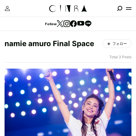
Follow
namie amuro Final Space
フォロー
Total 3 Posts