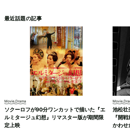
最近話題の記事
Movie,Drama
Movie,Dr
ソクーロフが90分ワンカットで描いた『エ
池松壮
ルミタージュ幻想』リマスター版が期間限
『開戦
定上映
かわせ