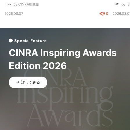
by CINRA編集部
by I
2026.08.07
0
2026.08.0
Special Feature
CINRA Inspiring Awards
Edition 2026
詳しくみる