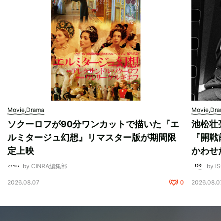
Movie,Drama
Movie,Dr
ソクーロフが90分ワンカットで描いた『エ
池松壮
ルミタージュ幻想』リマスター版が期間限
『開戦
定上映
かわせ
by CINRA編集部
by I
2026.08.07
0
2026.08.0