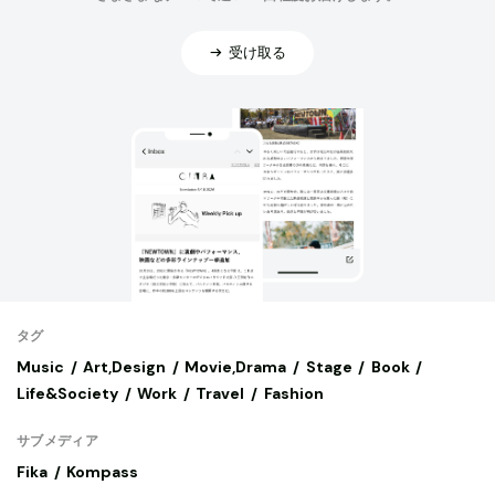
受け取る
タグ
Music
Art,Design
Movie,Drama
Stage
Book
Life&Society
Work
Travel
Fashion
サブメディア
Fika
Kompass