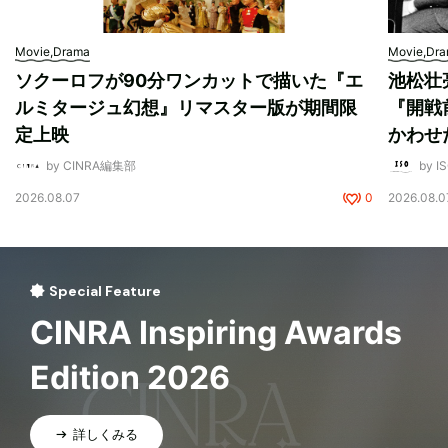
Movie,Drama
Movie,Dr
ソクーロフが90分ワンカットで描いた『エ
池松壮
ルミタージュ幻想』リマスター版が期間限
『開戦
定上映
かわせ
by CINRA編集部
by I
2026.08.07
0
2026.08.0
Special Feature
CINRA Inspiring Awards
Edition 2026
詳しくみる