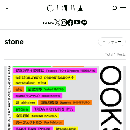
Follow
stone
フォロー
Total 1 Posts