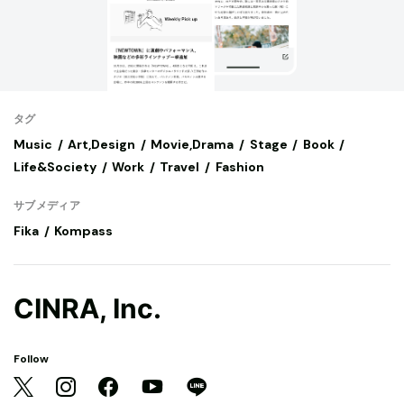
タグ
Music
Art,Design
Movie,Drama
Stage
Book
Life&Society
Work
Travel
Fashion
サブメディア
Fika
Kompass
CINRA, Inc.
Follow