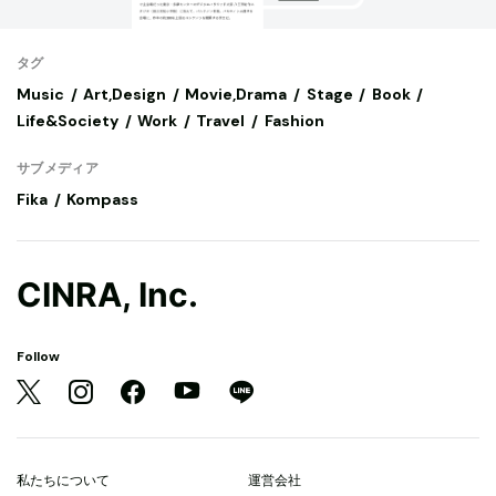
タグ
Music
Art,Design
Movie,Drama
Stage
Book
Life&Society
Work
Travel
Fashion
サブメディア
Fika
Kompass
CINRA, Inc.
Follow
私たちについて
運営会社