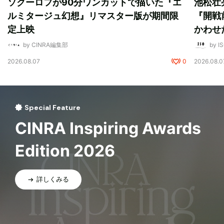
ソクーロフが90分ワンカットで描いた『エ
池松壮
ルミタージュ幻想』リマスター版が期間限
『開戦
定上映
かわせ
by CINRA編集部
by I
2026.08.07
0
2026.08.0
Special Feature
CINRA Inspiring Awards
Edition 2026
詳しくみる