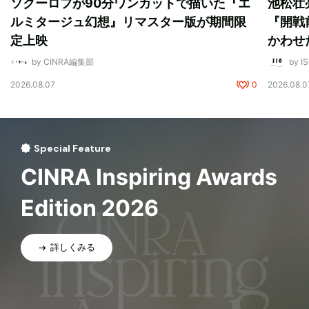
ソクーロフが90分ワンカットで描いた『エ
池松壮
ルミタージュ幻想』リマスター版が期間限
『開戦
定上映
かわせ
by CINRA編集部
by I
2026.08.07
0
2026.08.0
Special Feature
CINRA Inspiring Awards
Edition 2026
詳しくみる