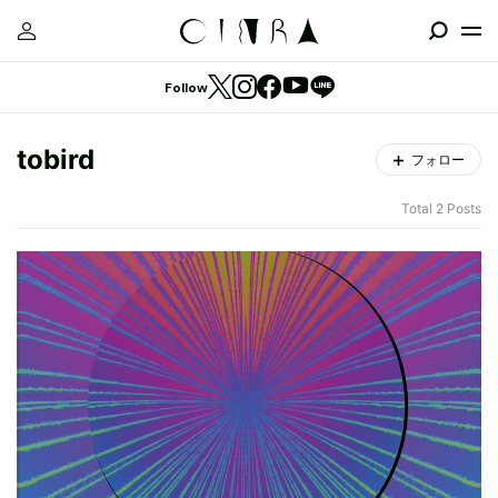
Follow
tobird
フォロー
Total 2 Posts