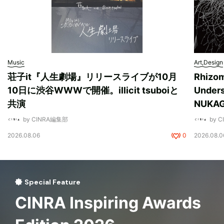
Music
Art,Design
荘子it『人生劇場』リリースライブが10月
Rhizo
10日に渋谷WWWで開催。illicit tsuboiと
Unde
共演
NUK
by CINRA編集部
by 
2026.08.06
0
2026.08.0
Special Feature
CINRA Inspiring Awards