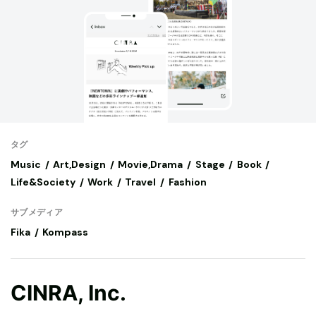
タグ
Music
Art,Design
Movie,Drama
Stage
Book
Life&Society
Work
Travel
Fashion
サブメディア
Fika
Kompass
CINRA, Inc.