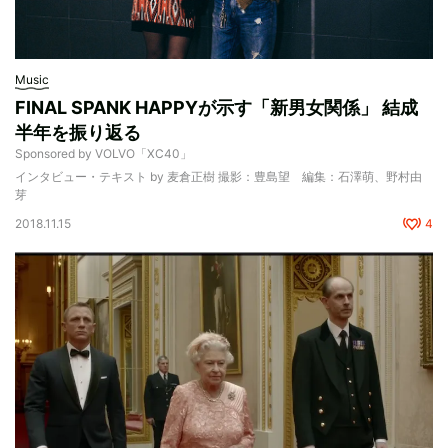
Music
FINAL SPANK HAPPYが示す「新男女関係」 結成
半年を振り返る
Sponsored by VOLVO「XC40」
インタビュー・テキスト by 麦倉正樹 撮影：豊島望 編集：石澤萌、野村由
芽
2018.11.15
4