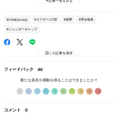
記事一覧をみる
#エリザベス2世
#紙幣
#男女格差
#Life&Society
#ジェンダーギャップ
この記事を保存
フィードバック
40
新たな発見や感動を得ることはできましたか？
1
2
3
4
5
6
7
8
9
10
コメント
0