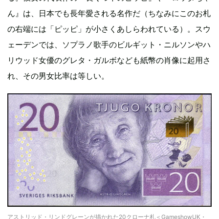
ん』は、日本でも長年愛される名作だ（ちなみにこのお札
の右端には「ピッピ」が小さくあしらわれている）。スウ
ェーデンでは、ソプラノ歌手のビルギット・ニルソンやハ
リウッド女優のグレタ・ガルボなども紙幣の肖像に起用さ
れ、その男女比率は等しい。
アストリッド・リンドグレーンが描かれた20クローナ札＜GameshowUK・