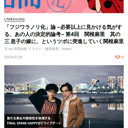
Life&Society
「フジワラノリ化」論 −必要以上に見かける気がす
る、あの人の決定的論考− 第4回 関根麻里 其の
三 息子の嫁に、というツボに突進していく関根麻里
文 by 武田砂鉄 イラスト：樅田裕美（momi）
2009.01.26
0