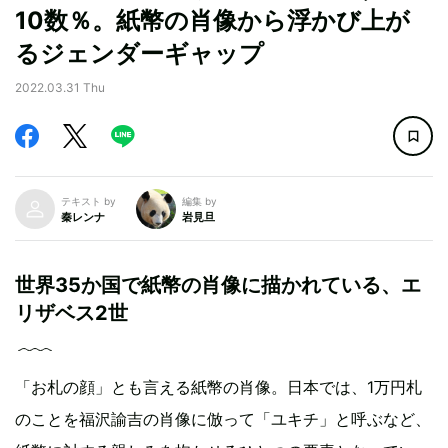
10数％。紙幣の肖像から浮かび上が
るジェンダーギャップ
2022.03.31 Thu
テキスト by
編集 by
秦レンナ
岩見旦
世界35か国で紙幣の肖像に描かれている、エ
リザベス2世
「お札の顔」とも言える紙幣の肖像。日本では、1万円札
のことを福沢諭吉の肖像に倣って「ユキチ」と呼ぶなど、