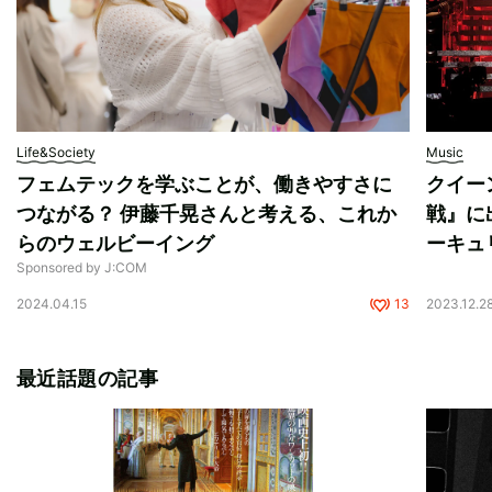
Life&Society
Music
フェムテックを学ぶことが、働きやすさに
クイー
つながる？ 伊藤千晃さんと考える、これか
戦』に
らのウェルビーイング
ーキュ
Sponsored by J:COM
2024.04.15
13
2023.12.2
最近話題の記事