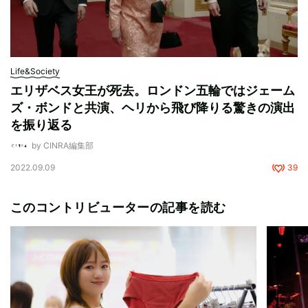
Life&Society
エリザベス女王が死去。ロンドン五輪ではジェーム
ズ・ボンドと共演、ヘリから飛び降りる驚きの演出
を振り返る
by CINRA編集部
2022.09.09
39
このコントリビューターの記事を読む