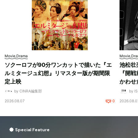
Movie,Drama
Movie,Dr
ソクーロフが90分ワンカットで描いた『エ
池松壮
ルミタージュ幻想』リマスター版が期間限
『開戦
定上映
かわせ
by CINRA編集部
by I
2026.08.07
0
2026.08.0
Special Feature