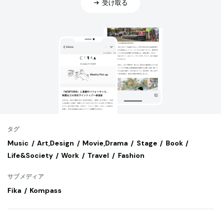
受け取る
タグ
Music
Art,Design
Movie,Drama
Stage
Book
Life&Society
Work
Travel
Fashion
サブメディア
Fika
Kompass