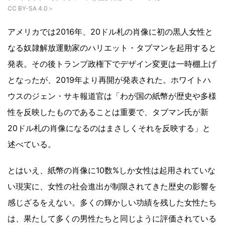
CC BY-SA 4.0＞
アメリカでは2016年、20ドル札の肖像に初の黒人女性と
なる奴隷解放運動家のハリエット・タブマンを起用すると
発表。その後トランプ政権下でデザイン変更は一時棚上げ
となったが、2019年より再開が発表された。ホワイトハ
ウスのジェン・サキ報道官は「わが国の紙幣が歴史や多様
性を反映したものであることは重要で、タブマン氏が新
20ドル札の肖像になるのはまさしくそれを反映する」と
述べている。
とはいえ、紙幣の肖像に10数%しか女性は起用されていな
い現実に、女性の社会進出が制限されてきた歴史の影響を
感じざるをえない。多くの輝かしい功績を残した女性たち
は、果たして多くの男性たちと同じように評価されている