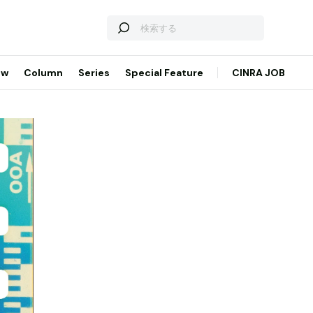
ew
Column
Series
Special Feature
CINRA JOB