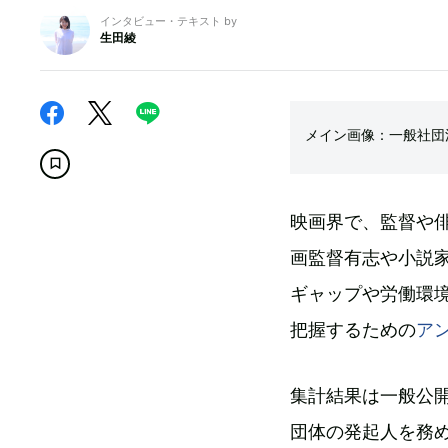
インタビュー・テキスト by
生田綾
メイン画像：一般社団法人Ja
映画界で、監督や
画監督有志や小説
ギャップや労働環境の改
把握するための
ア
集計結果は一般公
団体の発起人を務