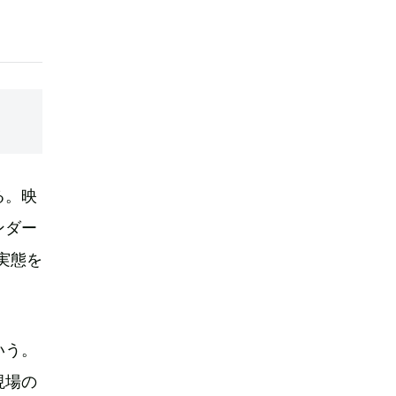
る。映
ンダー
、実態を
いう。
現場の