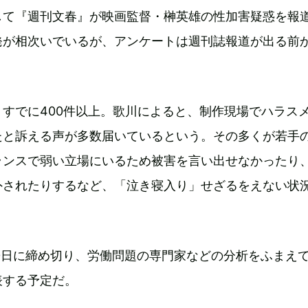
して『週刊文春』が映画監督・榊英雄の性加害疑惑を報
発が相次いでいるが、アンケートは週刊誌報道が出る前
。
すでに400件以上。歌川によると、制作現場でハラス
たと訴える声が多数届いているという。その多くが若手
ランスで弱い立場にいるため被害を言い出せなかったり
外されたりするなど、「泣き寝入り」せざるをえない状
。
0日に締め切り、労働問題の専門家などの分析をふまえ
表する予定だ。