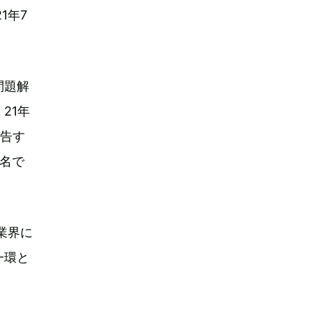
1年7
問題解
21年
報告す
8名で
業界に
一環と