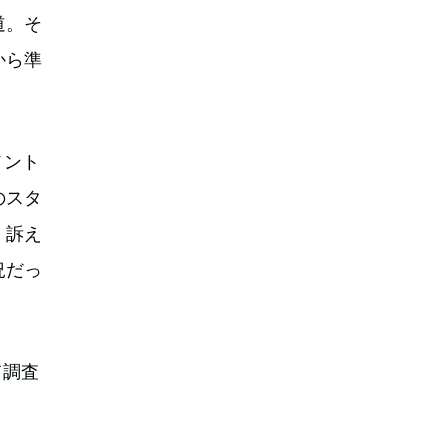
道。そ
から準
メント
のスタ
、訴え
況だっ
て調査