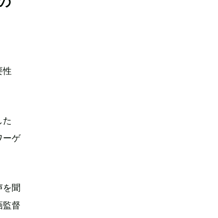
の
要性
した
ワーゲ
声を聞
画監督