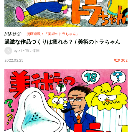
Art,Design
漫画連載：『美術のトラちゃん』
過激な作品づくりは疲れる？ / 美術のトラちゃん
by パピヨン本田
2022.02.25
302