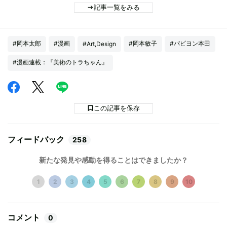
記事一覧をみる
#岡本太郎
#漫画
#岡本敏子
#パピヨン本田
#Art,Design
#漫画連載：『美術のトラちゃん』
この記事を保存
フィードバック
258
新たな発見や感動を得ることはできましたか？
1
2
3
4
5
6
7
8
9
10
コメント
0