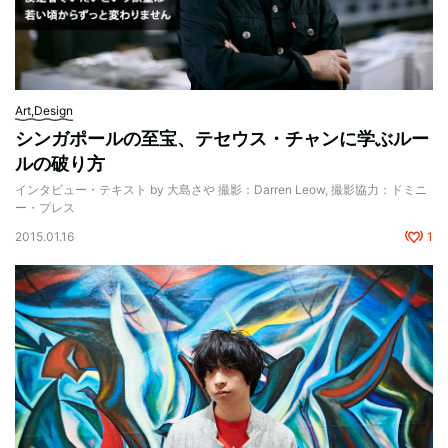
Art,Design
シンガポールの至宝、テセウス・チャンに学ぶルー
ルの破り方
インタビュー・テキスト by 大島さや 撮影：Darren Leow, 撮影協力：ドミニ
ー・プレス
2015.01.16
1