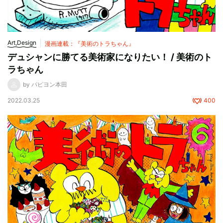
Art,Design
漫画連載：『美術のトラちゃん』
デュシャンに勝てる美術家になりたい！ / 美術のト
ラちゃん
by パピヨン本田
2022.03.25
400