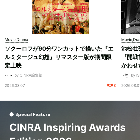
Movie,Drama
Movie,Dr
ソクーロフが90分ワンカットで描いた『エ
池松壮
ルミタージュ幻想』リマスター版が期間限
『開戦
定上映
かわせ
by CINRA編集部
by I
2026.08.07
0
2026.08.0
Special Feature
CINRA Inspiring Awards