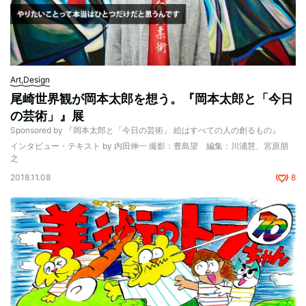
Art,Design
尾崎世界観が岡本太郎を想う。『岡本太郎と「今日
の芸術」』展
Sponsored by 『岡本太郎と「今日の芸術」 絵はすべての人の創るもの』
インタビュー・テキスト by 内田伸一 撮影：豊島望 編集：川浦慧、宮原朋
之
2018.11.08
8