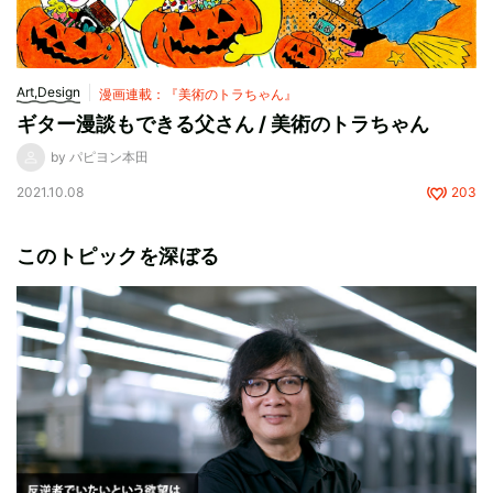
Art,Design
漫画連載：『美術のトラちゃん』
ギター漫談もできる父さん / 美術のトラちゃん
by パピヨン本田
2021.10.08
203
このトピックを深ぼる