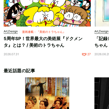
Art,Design
Art,Design
漫画連載：『美術のトラちゃん』
5周年SP！世界最大の美術展『ドクメン
「記録
タ』とは？ / 美術のトラちゃん
ちゃん
2026.07.31
27
2026.06.2
最近話題の記事