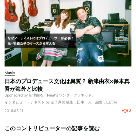
Music
日本のプロデュース文化は異質？ 新津由衣×保本真
吾が海外と比較
Sponsored by 新津由衣『Neat's ワンダープラネット』
インタビュー・テキスト by 金子厚武 撮影：田中一人 編集：山元翔一
2018.08.21
3
このコントリビューターの記事を読む