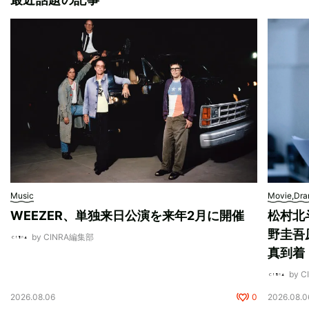
Music
Movie,Dr
WEEZER、単独来日公演を来年2月に開催
松村北
野圭吾
by CINRA編集部
真到着
by 
2026.08.06
0
2026.08.0