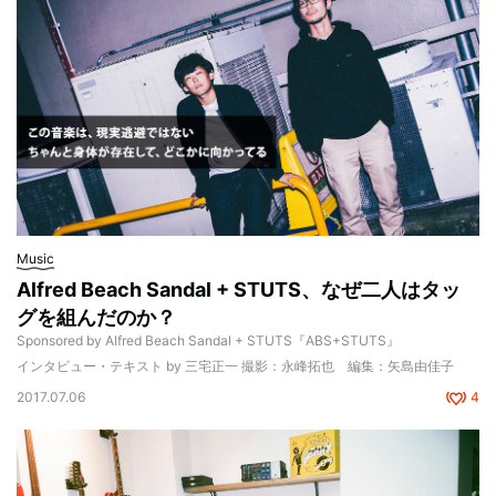
Music
Alfred Beach Sandal + STUTS、なぜ二人はタッ
グを組んだのか？
Sponsored by Alfred Beach Sandal + STUTS『ABS+STUTS』
インタビュー・テキスト by 三宅正一 撮影：永峰拓也 編集：矢島由佳子
2017.07.06
4