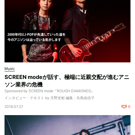
Music
SCREEN modeが話す、極端に近親交配が進むアニ
ソン業界の危機
Sponsored by SCREEN mode『ROUGH DIAMONDS』
インタビュー・テキスト by 天野史彬 編集：矢島由佳子
2016.07.27
0