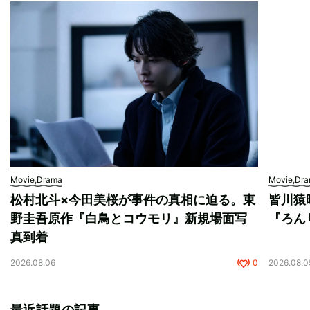
Movie,Drama
Movie,Dr
松村北斗×今田美桜が事件の真相に迫る。東
皆川猿
野圭吾原作『白鳥とコウモリ』新規場面写
『ろん
真到着
2026.08.06
0
2026.08.0
最近話題の記事