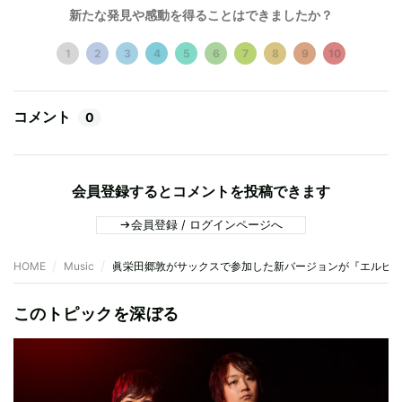
新たな発見や感動を得ることはできましたか？
1
2
3
4
5
6
7
8
9
10
コメント
0
会員登録するとコメントを投稿できます
会員登録 / ログインページへ
HOME
Music
眞栄田郷敦がサックスで参加した新バージョンが『エルピ
このトピックを深ぼる