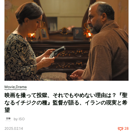
Movie,Drama
映画を撮って投獄、それでもやめない理由は？『聖
なるイチジクの種』監督が語る、イランの現実と希
望
by ISO
2025.02.14
28