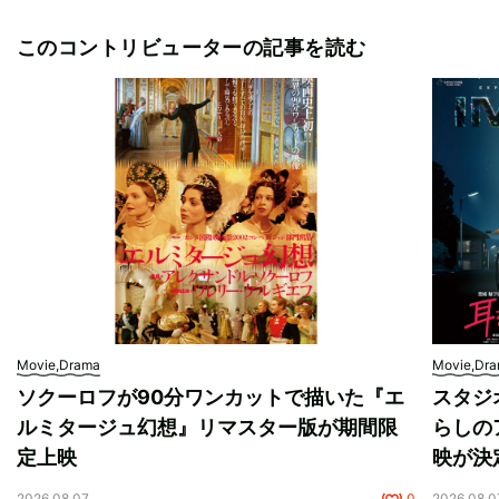
このコントリビューターの記事を読む
Movie,Drama
Movie,Dr
ソクーロフが90分ワンカットで描いた『エ
スタジ
ルミタージュ幻想』リマスター版が期間限
らしの
定上映
映が決
2026.08.07
0
2026.08.0