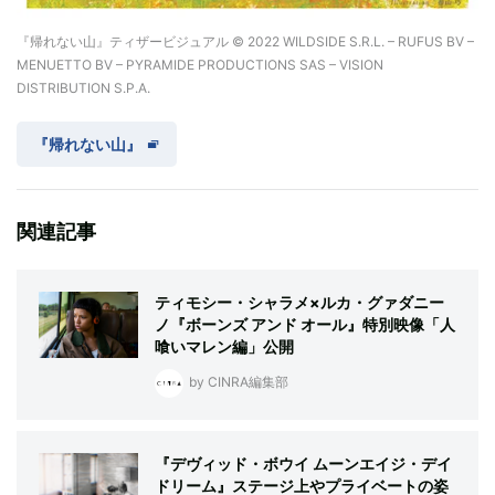
『帰れない山』ティザービジュアル © 2022 WILDSIDE S.R.L. – RUFUS BV –
MENUETTO BV – PYRAMIDE PRODUCTIONS SAS – VISION
DISTRIBUTION S.P.A.
『帰れない山』
関連記事
ティモシー・シャラメ×ルカ・グァダニー
ノ『ボーンズ アンド オール』特別映像「人
喰いマレン編」公開
by CINRA編集部
『デヴィッド・ボウイ ムーンエイジ・デイ
ドリーム』ステージ上やプライベートの姿