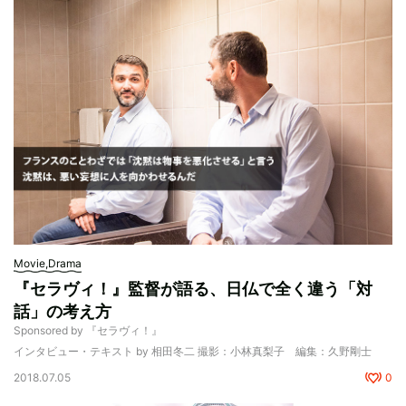
Movie,Drama
『セラヴィ！』監督が語る、日仏で全く違う「対
話」の考え方
Sponsored by 『セラヴィ！』
インタビュー・テキスト by 相田冬二 撮影：小林真梨子 編集：久野剛士
2018.07.05
0