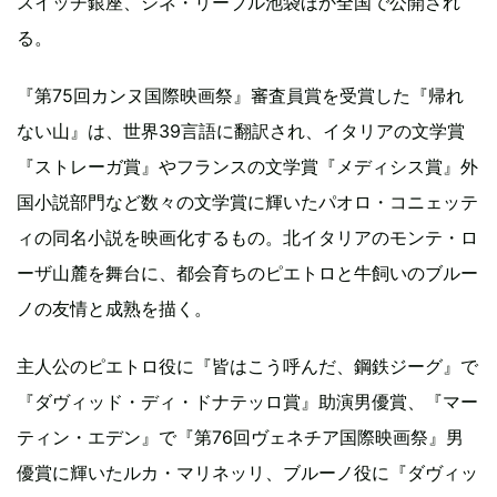
スイッチ銀座、シネ・リーブル池袋ほか全国で公開され
る。
『第75回カンヌ国際映画祭』審査員賞を受賞した『帰れ
ない山』は、世界39言語に翻訳され、イタリアの文学賞
『ストレーガ賞』やフランスの文学賞『メディシス賞』外
国小説部門など数々の文学賞に輝いたパオロ・コニェッテ
ィの同名小説を映画化するもの。北イタリアのモンテ・ロ
ーザ山麓を舞台に、都会育ちのピエトロと牛飼いのブルー
ノの友情と成熟を描く。
主人公のピエトロ役に『皆はこう呼んだ、鋼鉄ジーグ』で
『ダヴィッド・ディ・ドナテッロ賞』助演男優賞、『マー
ティン・エデン』で『第76回ヴェネチア国際映画祭』男
優賞に輝いたルカ・マリネッリ、ブルーノ役に『ダヴィッ