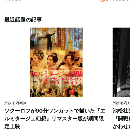
最近話題の記事
Movie,Drama
Movie,Dr
ソクーロフが90分ワンカットで描いた『エ
池松壮
ルミタージュ幻想』リマスター版が期間限
『開戦
定上映
かわせ