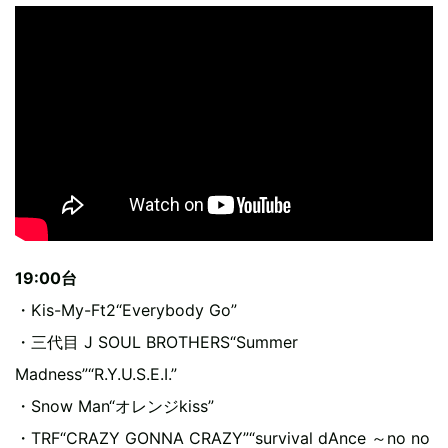
19:00台
・Kis-My-Ft2“Everybody Go”
・三代目 J SOUL BROTHERS“Summer
Madness”“R.Y.U.S.E.I.”
・Snow Man“オレンジkiss”
・TRF“CRAZY GONNA CRAZY”“survival dAnce ～no no