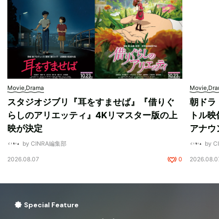
Movie,Drama
Movie,Dr
スタジオジブリ『耳をすませば』『借りぐ
朝ドラ
らしのアリエッティ』4Kリマスター版の上
トル映
映が決定
アナウ
by CINRA編集部
by 
2026.08.07
0
2026.08.0
Special Feature