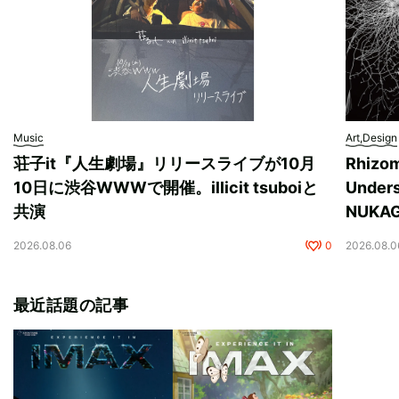
Music
Art,Design
荘子it『人生劇場』リリースライブが10月
Rhizo
10日に渋谷WWWで開催。illicit tsuboiと
Unde
共演
NUK
2026.08.06
0
2026.08.0
最近話題の記事