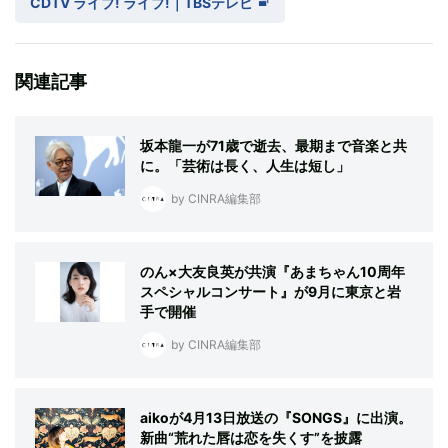
CDTV ライブ! ライブ!｜TBSテレビ
関連記事
坂本龍一が71歳で逝去、最期まで音楽と共
に。「芸術は長く、人生は短し」
by CINRA編集部
のん×大友良英が共演『あまちゃん10周年
スペシャルコンサート』が9月に東京と岩
手で開催
by CINRA編集部
aikoが4月13日放送の『SONGS』に出演。
新曲“荒れた唇は恋を失くす”を披露