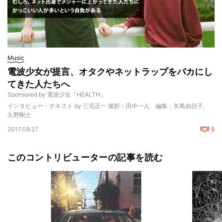
Music
電波少女が提言、オタクやネットラップをバカにし
てきた人たちへ
Sponsored by 電波少女『HEALTH』
インタビュー・テキスト by 三宅正一 撮影：田中一人 編集：矢島由佳子、
久野剛士
2017.09.27
5
このコントリビューターの記事を読む