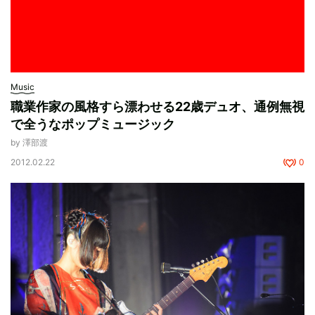
Music
職業作家の風格すら漂わせる22歳デュオ、通例無視
で全うなポップミュージック
by 澤部渡
2012.02.22
0