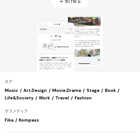
受け取る
タグ
Music
Art,Design
Movie,Drama
Stage
Book
Life&Society
Work
Travel
Fashion
サブメディア
Fika
Kompass