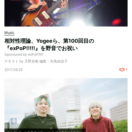
Music
相対性理論、Yogeeら、第100回目の
『exPoP!!!!!』を野音でお祝い
Sponsored by exPoP!!!!!
テキスト by 天野史彬 編集：矢島由佳子
2017.09.25
1