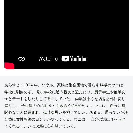
あらすじ：1994 年、ソウル。家族と集合団地で暮らす14歳のウニは、
学校に馴染めず、 別の学校に通う親友と遊んだり、男子学生や後輩女
子とデートをしたりして過ごしていた。 両親は小さな店を必死に切り
盛りし、 子供達の心の動きと向き合う余裕がない。ウニは、自分に無
関心な大人に囲まれ、孤独な思いを抱えていた。ある日、通っていた漢
文塾に女性教師のヨンジがやってくる。ウニは、 自分の話に耳を傾け
てくれるヨンジに次第に心を開いていく。