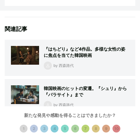
関連記事
『はちどり』など4作品。多様な女性の姿
に焦点を当てた韓国映画
by 西森路代
韓国映画のヒットの変遷。『シュリ』から
『パラサイト』まで
by 西森路代
新たな発見や感動を得ることはできましたか？
Netflixドラマ『シスターズ』が描いた、姉
1
2
3
4
5
6
7
8
9
10
妹とお金の物語。接続する「小さな世界」