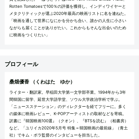
Rotten Tomatoesで100％の評価を獲得し、インディワイヤーと
メタクリティックが選ぶ2020年最高の映画リストに名を連ねた。
「映画を通して世界になにかを分かち合い、誰かの人生に小さい
ながらも届くことがありがたい。これからもそんな出会いのため
に映画をつくりたい」
プロフィール
桑畑優香
（くわはた ゆか）
ライター・翻訳家。早稲田大学第一文学部卒業。1994年から3年
間韓国に留学、延世大学語学堂、ソウル大学政治学科で学ぶ。
「ニュースステーション」のディレクターを経てフリーに。多く
の媒体に映画レビュー、K-POPアーティストの取材などを寄稿。
訳書に『韓国映画100選』（クオン）、『BTSを読む』（柏書房）
など。「ユリイカ2020年5月号 特集＝韓国映画の最前線」（青土
社）でキム・ボラ監督のインタビューを担当した。