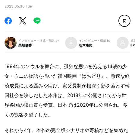
2023.05.30 Tue
インタビュー・構成・翻訳 by
インタビュー・構成 by
撮影
桑畑優香
朝木康友
EP
1994年のソウルを舞台に、孤独な思いを抱える14歳の少
女・ウニの物語を描いた韓国映画『はちどり』。急速な経
済成長による歪みや綻び、家父長制が根深く影を落とす韓
国社会を映しだした本作は、2018年に公開されてから世
界各国の映画賞を受賞。日本では2020年に公開され、多
くの観客を魅了した。
それから4年、本作の完全版シナリオや寄稿などを集めた