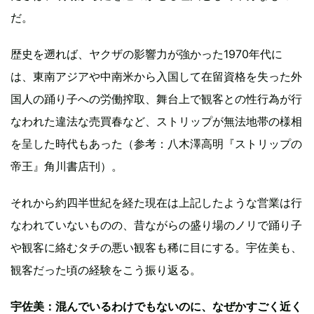
だ。
歴史を遡れば、ヤクザの影響力が強かった1970年代に
は、東南アジアや中南米から入国して在留資格を失った外
国人の踊り子への労働搾取、舞台上で観客との性行為が行
なわれた違法な売買春など、ストリップが無法地帯の様相
を呈した時代もあった（参考：八木澤高明『ストリップの
帝王』角川書店刊）。
それから約四半世紀を経た現在は上記したような営業は行
なわれていないものの、昔ながらの盛り場のノリで踊り子
や観客に絡むタチの悪い観客も稀に目にする。宇佐美も、
観客だった頃の経験をこう振り返る。
宇佐美：混んでいるわけでもないのに、なぜかすごく近く