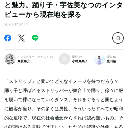
と魅力。踊り子・宇佐美なつのインタ
ビューから現在地を探る
2023.07.07 Fri
インタビュー・テキスト by
撮影 by
編集 by
島貫泰介
小林真梨子
生田綾
「ストリップ」と聞いてどんなイメージを持つだろう？
踊り子と呼ばれるストリッパーが舞台上で踊り、徐々に服
を脱いで裸になっていくダンス。それをぐるりと囲むよう
に観客が座り、その多くは男性。そういったすべてが昭和
的な遺物で、現在の社会通念からすれば認め難いもの。そ
の認識はある意味では正しい。ただその認識の外側、ある