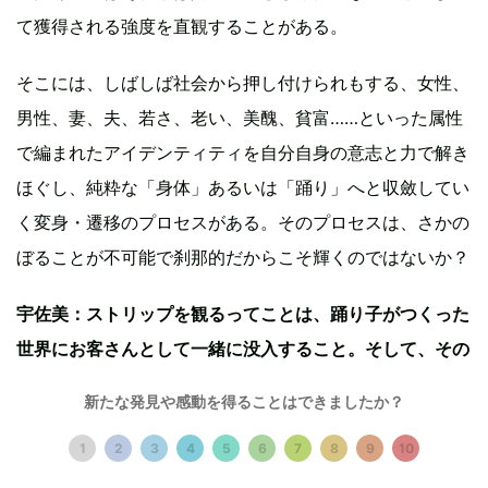
て獲得される強度を直観することがある。
そこには、しばしば社会から押し付けられもする、女性、
男性、妻、夫、若さ、老い、美醜、貧富……といった属性
で編まれたアイデンティティを自分自身の意志と力で解き
ほぐし、純粋な「身体」あるいは「踊り」へと収斂してい
く変身・遷移のプロセスがある。そのプロセスは、さかの
ぼることが不可能で刹那的だからこそ輝くのではないか？
宇佐美：ストリップを観るってことは、踊り子がつくった
世界にお客さんとして一緒に没入すること。そして、その
演目＝世界の終わりとともに放り出されるという感覚があ
新たな発見や感動を得ることはできましたか？
ります。これは演劇やライブ、そのほかのいろんなエンタ
1
2
3
4
5
6
7
8
9
10
メで体験できることかもしれないけれど、私にとってはス
トリップほど胸が高鳴るものはないんです。