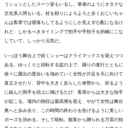
うシュッとしたスーツ姿もいるし、筆者のようにオタクな
文化系人間もいる。杖を頼りによろよろと歩くおじいちゃ
んは客席では寝落ちしてるようにしか見えず心配になるけ
れど、しかるべきタイミングで拍手や手拍子を的確にこな
していて、しっかり元気だ。
いっぽう舞台上で続くショーはクライマックスを迎えつつ
ある。ゆっくりと回転する盆の上で、踊りの進行とともに
徐々に露出の度合いを強めていく女性が片足を天に向けて
直立させたり、背中を大きく反らした体勢から、祈るよう
に組んだ両手を頭上に掲げるたび、客席からは大きな拍手
が起こる。場内の熱狂は最高潮を迎え、やがて女性は舞台
奥へと歩み去り、この時間の終わりを告げるように美しい
ポーズを決める。そして暗転。観客から贈られる万雷の拍