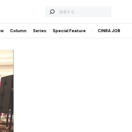
ew
Column
Series
Special Feature
CINRA JOB