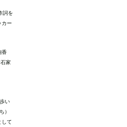
作詞を
ッカー
絢香
明石家
“歩い
たち）
として