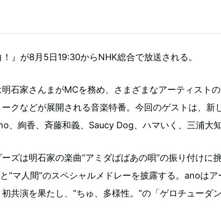
！』が8月5日19:30からNHK総合で放送される。
は明石家さんまがMCを務め、さまざまなアーティストの
トークなどが展開される音楽特番。今回のゲストは、新
o、絢香、斉藤和義、Saucy Dog、ハマいく、三浦大
ーズは明石家の楽曲“アミダばばあの唄”の振り付けに
”と“マ人間”のスペシャルメドレーを披露する。anoはア
初共演を果たし、“ちゅ、多様性。”の「ゲロチューダ