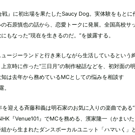
合戦』に初出場を果たしたSaucy Dog。実体験をもとに
ルの石原慎也の話から、恋愛トークに発展。全国高校サ
にもなった“現在を生きるのだ。”を披露する。
ニュージーランドと行き来しながら生活しているという
上京時に作った“三日月”の制作秘話などを、初対面の
大知は去年から務めているMCとしての悩みを相談す
披露。
年を迎える斉藤和義は明石家のお気に入りの楽曲である
HK『Venue101』でMCを務める、濱家隆一（かまい
番組から生まれたダンスボーカルユニット「ハマいく」