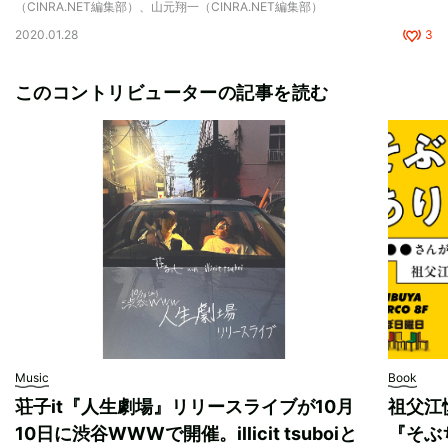
（CINRA.NET編集部）、山元翔一（CINRA.NET編集部）
2020.01.28
3
このコントリビューターの記事を読む
Music
Book
荘子it『人生劇場』リリースライブが10月
祖父江
10日に渋谷WWWで開催。illicit tsuboiと
『そぶ