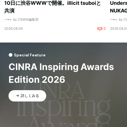
10日に渋谷WWWで開催。illicit tsuboiと
Unde
共演
NUK
by CINRA編集部
by 
2026.08.06
0
2026.08.0
Special Feature
CINRA Inspiring Awards
Edition 2026
詳しくみる