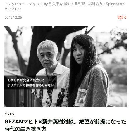
インタビュー・テキスト by 島貫泰介 撮影：豊島望 場所協力：Spincoaster
Music Bar
2015.12.25
0
Music
GEZANマヒト×新井英樹対談。絶望が前提になった
時代の生き抜き方