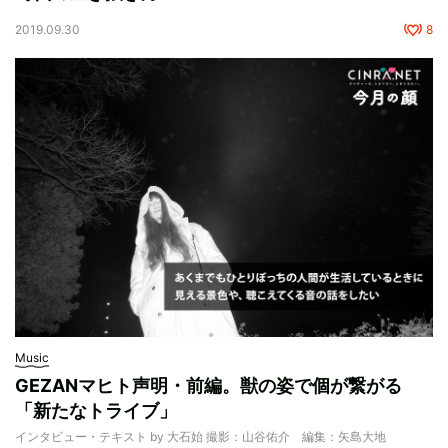
2019.09.30
8
Music
GEZANマヒト声明・前編。獣の姿で個が繋がる
「新たなトライブ」
インタビュー・テキスト by 大石始 撮影：山谷佑介 編集：矢島大地