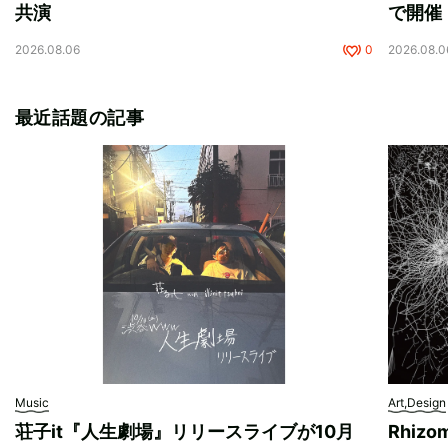
共演
で開催
2026.08.06
0
2026.08.0
最近話題の記事
Music
Art,Design
荘子it『人生劇場』リリースライブが10月
Rhizo