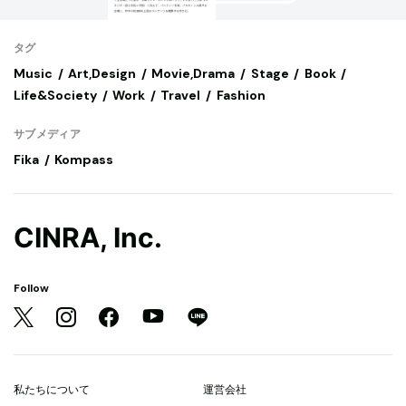
タグ
Music
Art,Design
Movie,Drama
Stage
Book
Life&Society
Work
Travel
Fashion
サブメディア
Fika
Kompass
CINRA, Inc.
Follow
私たちについて
運営会社