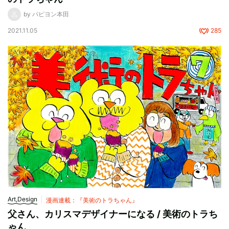
by パピヨン本田
2021.11.05
285
Art,Design
漫画連載：『美術のトラちゃん』
父さん、カリスマデザイナーになる / 美術のトラち
ゃん