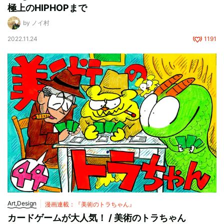
極上のHIPHOPまで
by ノイ村
2022.11.24
1191
Art,Design
漫画連載：『美術のトラちゃん』
カードゲームが大人気！ / 美術のトラちゃん