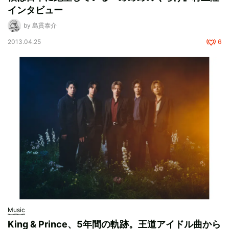
インタビュー
by 島貫泰介
2013.04.25
6
Music
King & Prince、5年間の軌跡。王道アイドル曲から