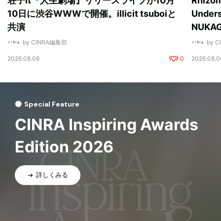
荘子it『人生劇場』リリースライブが10月
Rhizo
10日に渋谷WWWで開催。illicit tsuboiと
Unde
共演
NUK
by CINRA編集部
by 
2026.08.06
0
2026.08.0
Special Feature
CINRA Inspiring Awards
Edition 2026
詳しくみる