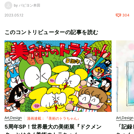
by パピヨン本田
2023.05.12
304
このコントリビューターの記事を読む
Art,Design
Art,Design
漫画連載：『美術のトラちゃん』
5周年SP！世界最大の美術展『ドクメン
「記録