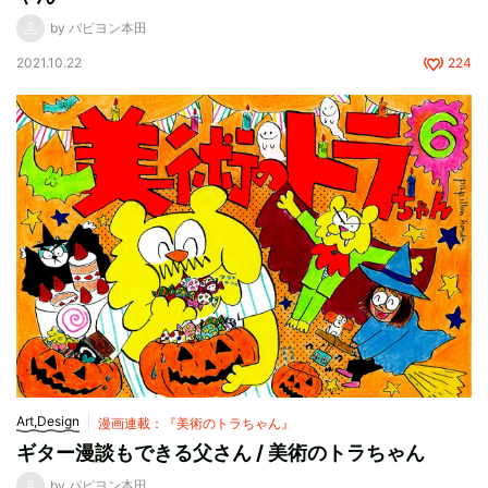
by パピヨン本田
2021.10.22
224
Art,Design
漫画連載：『美術のトラちゃん』
ギター漫談もできる父さん / 美術のトラちゃん
by パピヨン本田