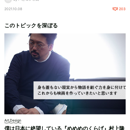
2021.10.08
203
このトピックを深ぼる
Art,Design
僕は日本に絶望している『めめめのくらげ』村上隆