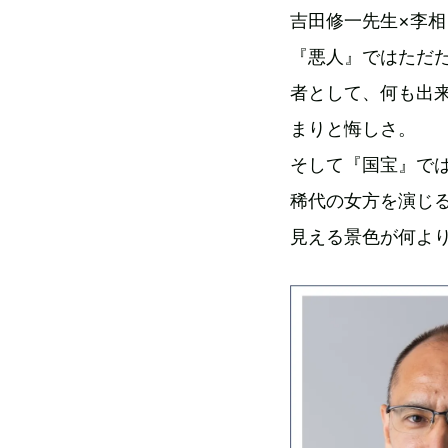
吉田修一先生×李相
『悪人』ではただ
者として、何も出
まりと悔しさ。
そして『国宝』で
稀代の女方を演じ
見える景色が何よ