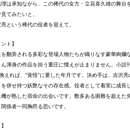
無理は承知ながら、この稀代の女方・立花喜久雄の舞台
で見てみたいと。
沢亮という稀代の役者を迎えて。
メント】
生を翻弄される多彩な登場人物たちが織りなす豪華絢爛
さん渾身の作品を担う重圧に慄えが止まりません。小説
換えれば、“覚悟“に要した年月です。決め手は、吉沢亮
さを併せ持つ妖艶なその存在感。役者として着実に成長
に機が熟した宿命の出会いです。数多ある困難を超えた
、関係者一同胸昂る思いです。
ト】