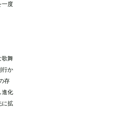
を一度
な歌舞
刊行か
の存
し進化
先に拡