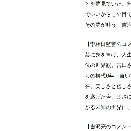
とを夢見ていた。
でいいからこの目
その夢が叶う。吉
【李相日監督のコ
芸に身を捧げ、人
伎の世界観。吉田
らの構想6年。言い
在。美しさと虚し
を遂げた今、まさ
がる未知の世界に
【吉沢亮のコメン