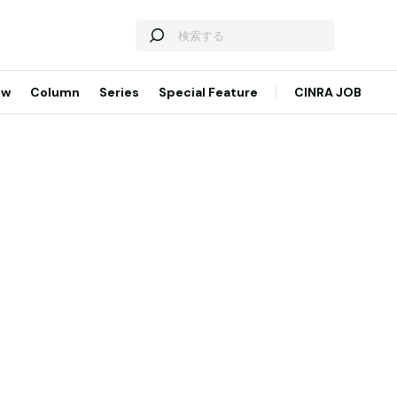
ew
Column
Series
Special Feature
CINRA JOB