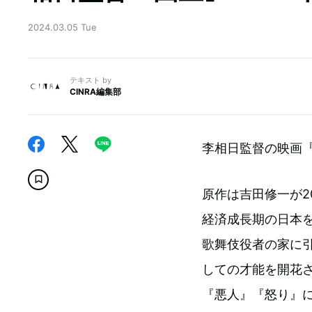
2024.03.05 Tue
テキスト by
CINRA編集部
李相日監督の映画『
原作は吉田修一が2
経済成長期の日本
歌舞伎役者の家に
しての才能を開花
『悪人』『怒り』