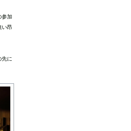
の参加
無い昂
の先に