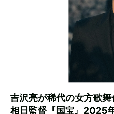
吉沢亮が稀代の女方歌舞
相日監督『国宝』2025