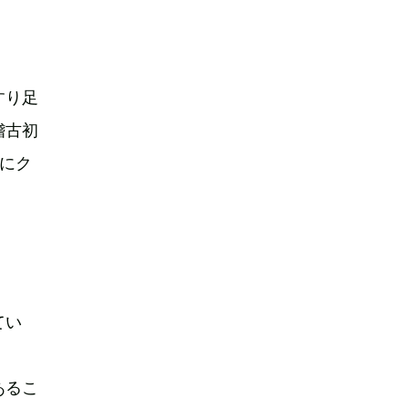
すり足
稽古初
にク
てい
あるこ