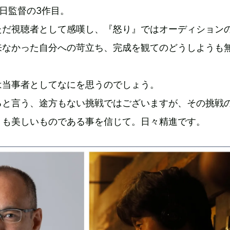
日監督の3作目。
ただ視聴者として感嘆し、『怒り』ではオーディション
来なかった自分への苛立ち、完成を観てのどうしようも
は当事者としてなにを思うのでしょう。
ると言う、途方もない挑戦ではございますが、その挑戦
りも美しいものである事を信じて。日々精進です。