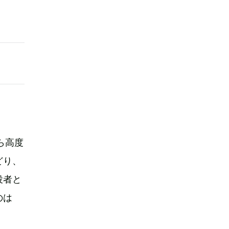
ら高度
どり、
役者と
のは