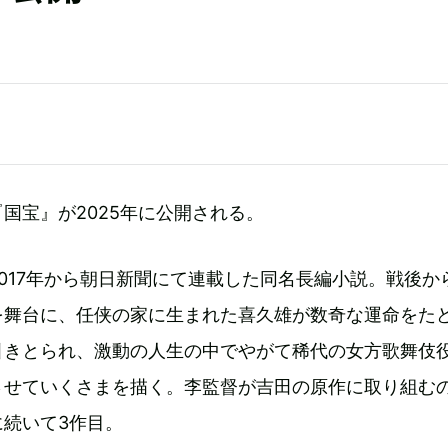
国宝』が2025年に公開される。
017年から朝日新聞にて連載した同名長編小説。戦後か
を舞台に、任侠の家に生まれた喜久雄が数奇な運命をた
引きとられ、激動の人生の中でやがて稀代の女方歌舞伎
させていくさまを描く。李監督が吉田の原作に取り組む
に続いて3作目。