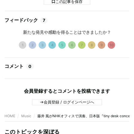
この記事を保存
フィードバック
7
新たな発見や感動を得ることはできましたか？
1
2
3
4
5
6
7
8
9
10
コメント
0
会員登録するとコメントを投稿できます
会員登録 / ログインページへ
HOME
Music
藤井 風がNHKオフィスで演奏、日本版『tiny desk concer
このトピックを深ぼる