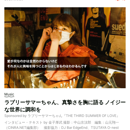
Music
ラブリーサマーちゃん、真摯さを胸に語る ノイジー
な世界に調和を
Sponsored by ラブリーサマーちゃん『THE THIRD SUMMER OF LOVE』
インタビュー・テキスト by 金子厚武 撮影：中山京汰郎 編集：山元翔一
（CINRA.NET編集部） 撮影協力：DJ Bar EdgeEnd、TSUTAYA O-nest