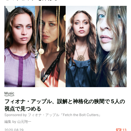
Music
フィオナ・アップル、誤解と神格化の狭間で 5人の
視点で見つめる
Sponsored by フィオナ・アップル『Fetch the Bolt Cutters』
編集 by 山元翔一
2020.08.29
13