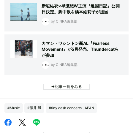
新垣結衣×早瀬憩W主演『違国日記』公開
日決定。劇中歌を橋本絵莉子が担当
by CINRA編集部
カマシ・ワシントン新AL『Fearless
Movement』が5月発売。Thundercatら
が参加
by CINRA編集部
記事一覧をみる
#藤井 風
#Music
#tiny desk concerts JAPAN