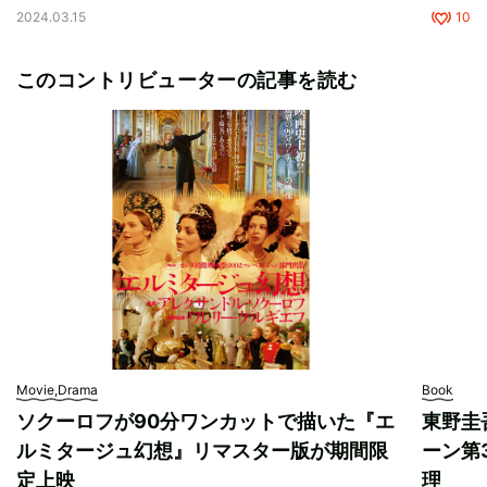
2024.03.15
10
このコントリビューターの記事を読む
Movie,Drama
Book
ソクーロフが90分ワンカットで描いた『エ
東野圭
ルミタージュ幻想』リマスター版が期間限
ーン第
定上映
理