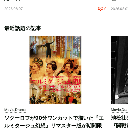
2026.08.07
0
2026.08.0
最近話題の記事
Movie,Drama
Movie,Dr
ソクーロフが90分ワンカットで描いた『エ
池松壮
ルミタージュ幻想』リマスター版が期間限
『開戦