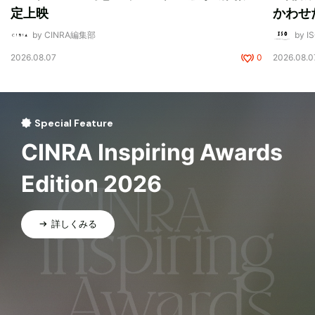
定上映
かわせ
by CINRA編集部
by I
2026.08.07
0
2026.08.0
Special Feature
CINRA Inspiring Awards
Edition 2026
詳しくみる