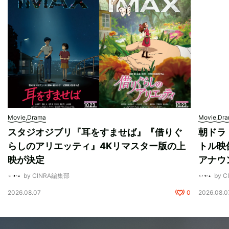
Movie,Drama
Movie,Dr
スタジオジブリ『耳をすませば』『借りぐ
朝ドラ
らしのアリエッティ』4Kリマスター版の上
トル映
映が決定
アナウ
by CINRA編集部
by 
2026.08.07
0
2026.08.0