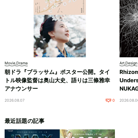
Movie,Drama
Art,Design
朝ドラ『ブラッサム』ポスター公開。タイ
Rhizo
トル映像監督は奥山大史、語りは三條雅幸
Unde
アナウンサー
NUK
2026.08.07
0
2026.08.0
最近話題の記事