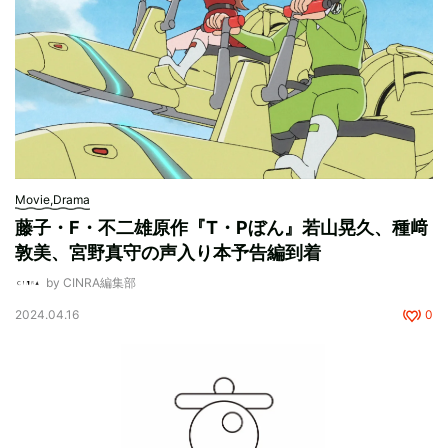
Movie,Drama
藤子・F・不二雄原作『T・Pぼん』若山晃久、種﨑
敦美、宮野真守の声入り本予告編到着
by CINRA編集部
2024.04.16
0