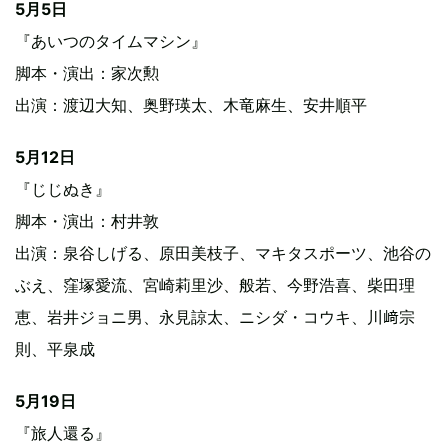
5月5日
『あいつのタイムマシン』
脚本・演出：家次勲
出演：渡辺大知、奥野瑛太、木竜麻生、安井順平
5月12日
『じじぬき』
脚本・演出：村井敦
出演：泉谷しげる、原田美枝子、マキタスポーツ、池谷の
ぶえ、窪塚愛流、宮崎莉里沙、般若、今野浩喜、柴田理
恵、岩井ジョニ男、永見諒太、ニシダ・コウキ、川﨑宗
則、平泉成
5月19日
『旅人還る』