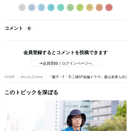
1
2
3
4
5
6
7
8
9
10
コメント
0
会員登録するとコメントを投稿できます
会員登録 / ログインページへ
HOME
Movie,Drama
『藤子・F・不二雄SF短編ドラマ』森山未來ら出演
このトピックを深ぼる