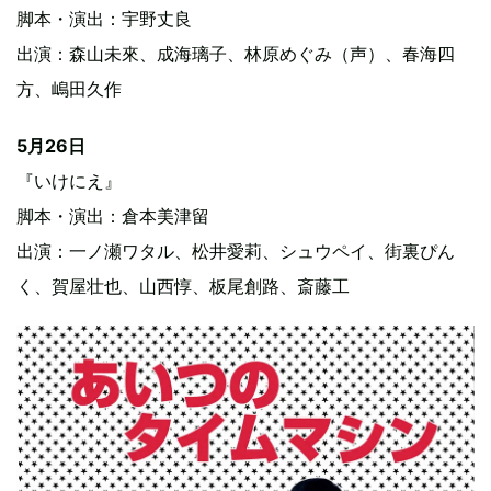
脚本・演出：宇野丈良
出演：森山未來、成海璃子、林原めぐみ（声）、春海四
方、嶋田久作
5月26日
『いけにえ』
脚本・演出：倉本美津留
出演：一ノ瀬ワタル、松井愛莉、シュウペイ、街裏ぴん
く、賀屋壮也、山西惇、板尾創路、斎藤工