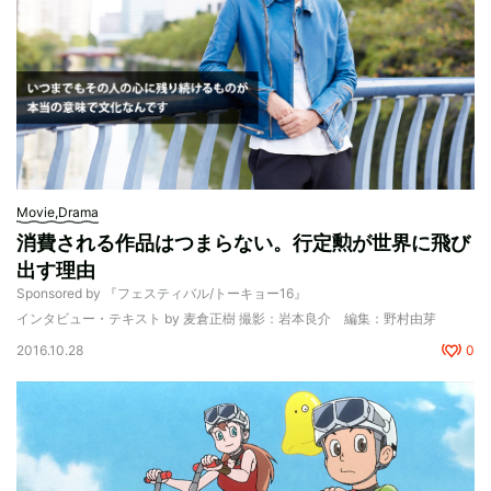
Movie,Drama
消費される作品はつまらない。行定勲が世界に飛び
出す理由
Sponsored by 『フェスティバル/トーキョー16』
インタビュー・テキスト by 麦倉正樹 撮影：岩本良介 編集：野村由芽
2016.10.28
0