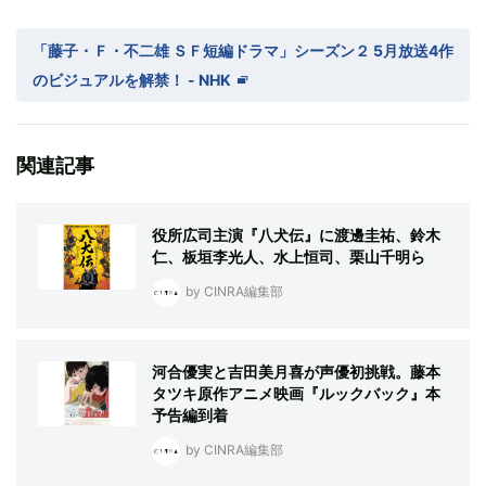
「藤子・Ｆ・不二雄 ＳＦ短編ドラマ」シーズン２ 5月放送4作
のビジュアルを解禁！ - NHK
関連記事
役所広司主演『八犬伝』に渡邊圭祐、鈴木
仁、板垣李光人、水上恒司、栗山千明ら
by CINRA編集部
河合優実と吉田美月喜が声優初挑戦。藤本
タツキ原作アニメ映画『ルックバック』本
予告編到着
by CINRA編集部