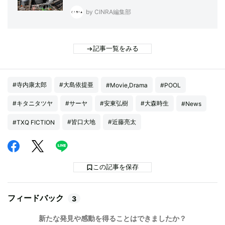
by CINRA編集部
記事一覧をみる
#寺内康太郎
#大島依提亜
#Movie,Drama
#POOL
#キタニタツヤ
#サーヤ
#安東弘樹
#大森時生
#News
#皆口大地
#近藤亮太
#TXQ FICTION
この記事を保存
フィードバック
3
新たな発見や感動を得ることはできましたか？