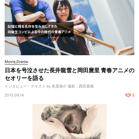
Movie,Drama
日本を号泣させた長井龍雪と岡田麿里 青春アニメの
セオリーを語る
インタビュー・テキスト by 島貫泰介 撮影：西田香織
2015.09.14
5