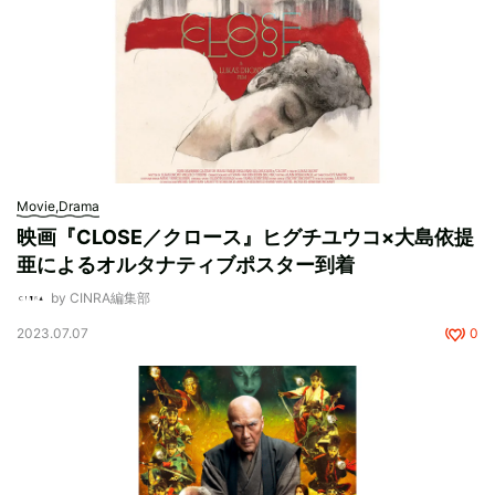
Movie,Drama
映画『CLOSE／クロース』ヒグチユウコ×大島依提
亜によるオルタナティブポスター到着
by CINRA編集部
2023.07.07
0