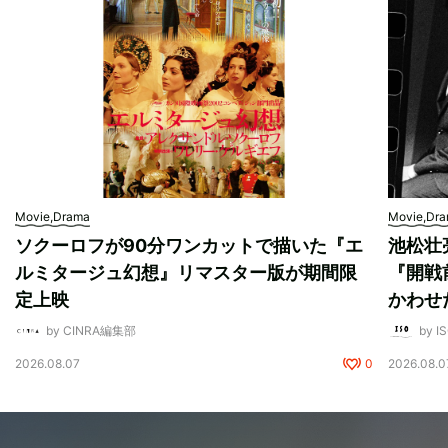
Movie,Drama
Movie,Dr
ソクーロフが90分ワンカットで描いた『エ
池松壮
ルミタージュ幻想』リマスター版が期間限
『開戦
定上映
かわせ
by CINRA編集部
by I
2026.08.07
0
2026.08.0