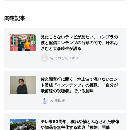
関連記事
見たことないテレビが見たい。コンプラの
波と配信コンテンツの台頭の間で、鈴木お
さむと大森時生が語る
by てれびのスキマ
佐久間宣行に聞く、地上波で流せないコン
ト番組『インシデンツ』の挑戦。「自分が
最前線の視聴者」でいる意味
by 生田綾
テレ東60周年、穢れや禍とみなされた映像
や物品を無害化する式典『祓除』開催