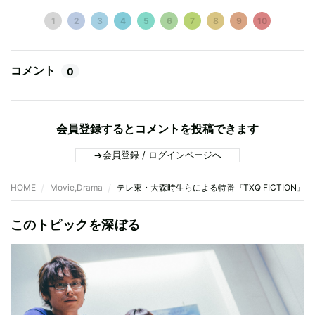
1
2
3
4
5
6
7
8
9
10
コメント
0
会員登録するとコメントを投稿できます
会員登録 / ログインページへ
HOME
Movie,Drama
テレ東・大森時生らによる特番『TXQ FICTION
このトピックを深ぼる