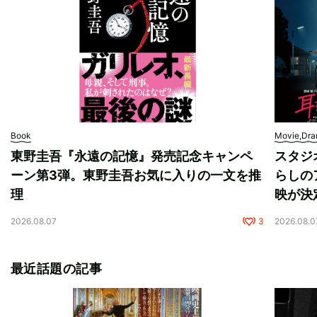
Book
Movie,Dr
東野圭吾『永遠の記憶』発売記念キャンペ
スタジ
ーン第3弾。東野圭吾お気に入りの一文を推
らしの
理
映が決
2026.08.07
3
2026.08.0
最近話題の記事