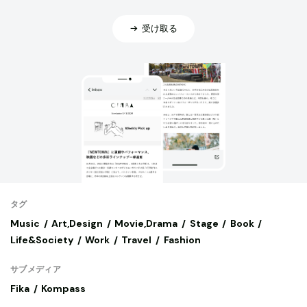
受け取る
タグ
Music
Art,Design
Movie,Drama
Stage
Book
Life&Society
Work
Travel
Fashion
サブメディア
Fika
Kompass