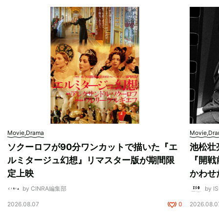
Movie,Drama
Movie,Dr
ソクーロフが90分ワンカットで描いた『エ
池松壮
ルミタージュ幻想』リマスター版が期間限
『開戦
定上映
かわせ
by CINRA編集部
by I
2026.08.07
0
2026.08.0