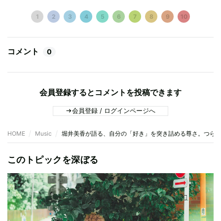
1
2
3
4
5
6
7
8
9
10
コメント
0
会員登録するとコメントを投稿できます
会員登録 / ログインページへ
HOME
Music
堀井美香が語る、自分の「好き」を突き詰める尊さ。つら
このトピックを深ぼる