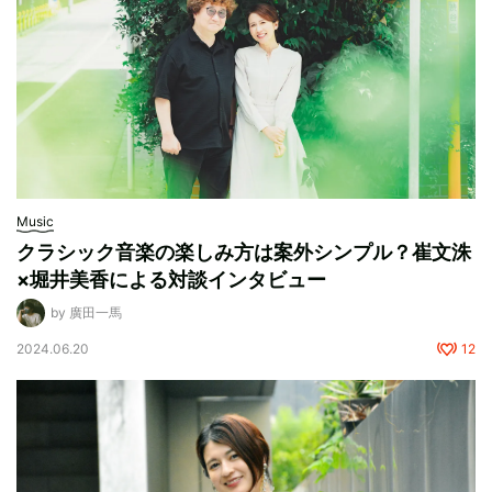
Music
クラシック音楽の楽しみ方は案外シンプル？崔文洙
×堀井美香による対談インタビュー
by 廣田一馬
2024.06.20
12