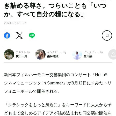
き詰める尊さ。つらいことも「いつ
か、すべて自分の糧になる」
2024.06.18 Tue
テキスト by
インタビュー by
インタビュー by
廣田一馬
南麻理江
生田綾
新日本フィルハーモニー交響楽団のコンサート『Hello!!
シネマミュージック in Summer』が8月12日にすみだトリ
フォニーホールで開催される。
「クラシックをもっと身近に」をキーワードに大人から子
どもまで楽しめるアイデアが詰め込まれた同公演の開催を