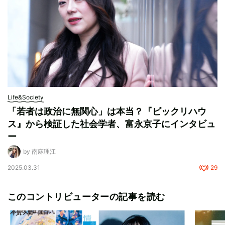
Life&Society
「若者は政治に無関心」は本当？『ビックリハウ
ス』から検証した社会学者、富永京子にインタビュ
ー
by 南麻理江
2025.03.31
29
このコントリビューターの記事を読む