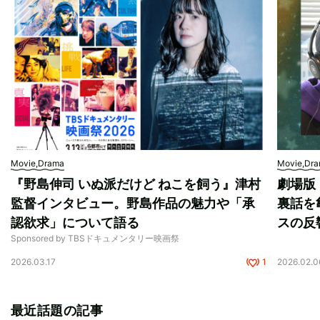
Movie,Drama
Movie,Dr
『野島伸司 いぬ派だけど ねこを飼う』津村
劇場版
監督インタビュー。野島作品の魅力や「承
裏話を
認欲求」について語る
スの反
Sponsored by TBSドキュメンタリー映画祭
2026.03.17
1
2026.02.0
最近話題の記事