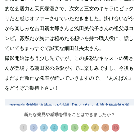
的な芝居力と天真爛漫さで、次女と三女のキャラにピッタ
リだと感じオファーさせていただきました。掛け合いが今
から楽しみな吉田鋼太郎さんと浅田美代子さんの祖父母コ
ンビ。寡黙だが胸には秘めたる想いを持つ職人役に、話し
ていてもまっすぐで誠実な細田佳央太さん。
撮影開始はもう少し先ですが、この多彩なキャストの皆さ
んが登場する朝田家の撮影がすでに楽しみですし、今後も
まだまだ新たな発表が続いていきますので、『あんぱん』
をどうぞご期待下さい！
2025年度前期 連続テレビ小説『あんぱん』出演者発表第3弾
＜朝田家の人々＞ - NHK
新たな発見や感動を得ることはできましたか？
1
2
3
4
5
6
7
8
9
10
関連記事