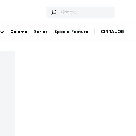
ew
Column
Series
Special Feature
CINRA JOB