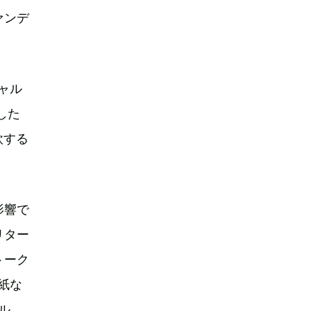
ァンデ
ャル
した
欧する
影響で
リター
トーク
紙な
ブル