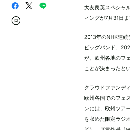
大友良英スペシャ
ィングが7月31日まで
2013年のNHK
ビッグバンド。20
が、欧州各地のフェ
ことが決まったと
クラウドファンデ
欧州各国でのフェ
ンには、欧州ツア
を収めた限定ラジ
ど）、展示作品『wi