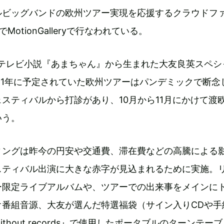
ルビッグバンドの欧州ツアー実現を応援するクラウドフ
MotionGalleryで行なわれている。
連続テレビ小説『あまちゃん』から生まれた大友良英スペシ
21年に予定されていた欧州ツアーはパンデミックで断念
スティバルから打診があり、10月から11月にかけて渡
いう。
ィングは昨今の円安や交通費、滞在費などの高騰による
スティバル出演に大きな赤字が見込まれるために実施。
ー限定ライブアルバムや、ツアーでの出来事をメインに
オ番組音源、大友が選んだ特選福袋（サイン入りCDや手
thout records』で使用したポータブルのターンテー