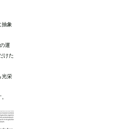
に抽象
の運
だけた
も光栄
す。