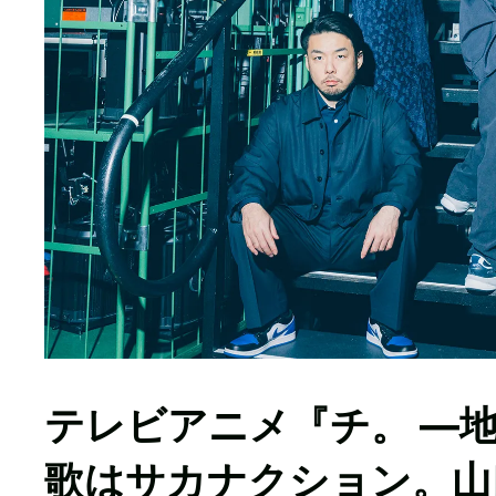
テレビアニメ『チ。 ―
歌はサカナクション。山