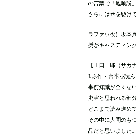
の言葉で「地動説
さらには命を懸け
ラファウ役に坂本
奨がキャスティング
【山口一郎（サカ
1.原作・台本を読
事前知識が全くな
史実と思われる部
どこまで読み進め
その中に人間のも
品だと思いました