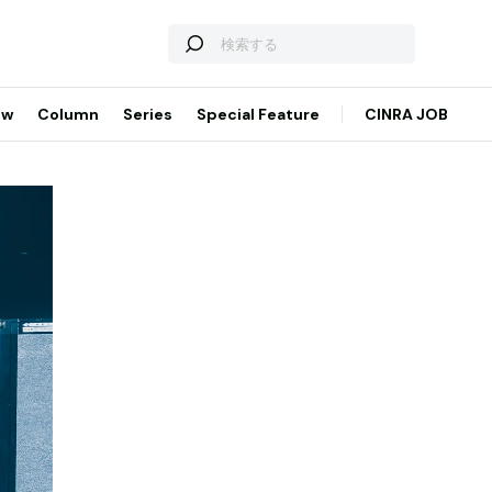
ew
Column
Series
Special Feature
CINRA JOB