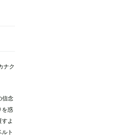
カナク
の信念
りを惑
覆すよ
ベルト