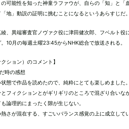
」の可能性を知った神童ラファウが、自らの「知」と「
て「地」動説の証明に挑むことになるというあらすじだ
真綾、異端審査官ノヴァク役に津田健次郎、フベルト役
。10月の毎週土曜23:45からNHK総合で放送される。
ナクション）のコメント】
んだ時の感想
い状態で作品を読めたので、純粋にとても楽しめました
分とフィクションとがギリギリのところで混ざり合いな
ても論理的にまったく隙が生じない。
つ熱さが混在する、すごいバランス感覚の上に成立して
。