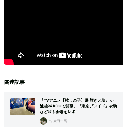
関連記事
『TVアニメ【推しの子】展 輝きと影』が
池袋PARCOで開幕。『東京ブレイド』衣装
など並ぶ会場をレポ
by 廣田一馬