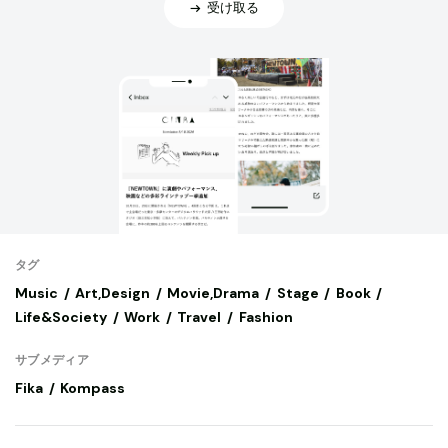
受け取る
タグ
Music
Art,Design
Movie,Drama
Stage
Book
Life&Society
Work
Travel
Fashion
サブメディア
Fika
Kompass