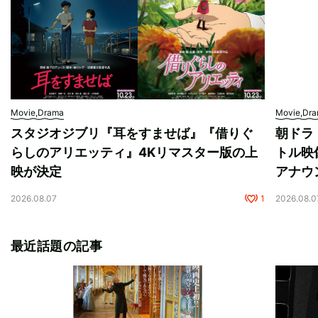
Movie,Drama
Movie,Dr
スタジオジブリ『耳をすませば』『借りぐ
朝ドラ
らしのアリエッティ』4Kリマスター版の上
トル映
映が決定
アナウ
2026.08.07
1
2026.08.0
最近話題の記事