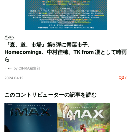
Music
『森、道、市場』第5弾に青葉市子、
Homecomings、中村佳穂、TK from 凛として時雨
ら
by CINRA編集部
2024.04.12
0
このコントリビューターの記事を読む