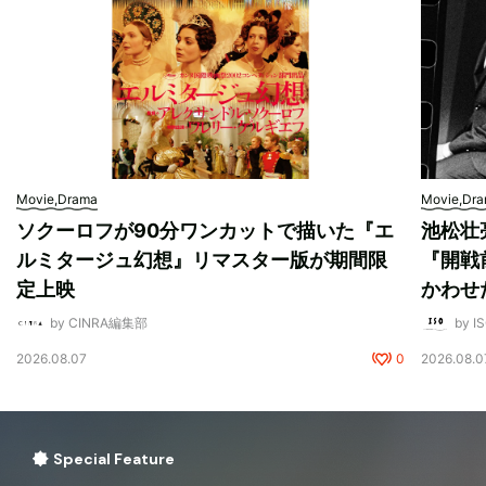
Movie,Drama
Movie,Dr
ソクーロフが90分ワンカットで描いた『エ
池松壮
ルミタージュ幻想』リマスター版が期間限
『開戦
定上映
かわせ
by CINRA編集部
by I
2026.08.07
0
2026.08.0
Special Feature